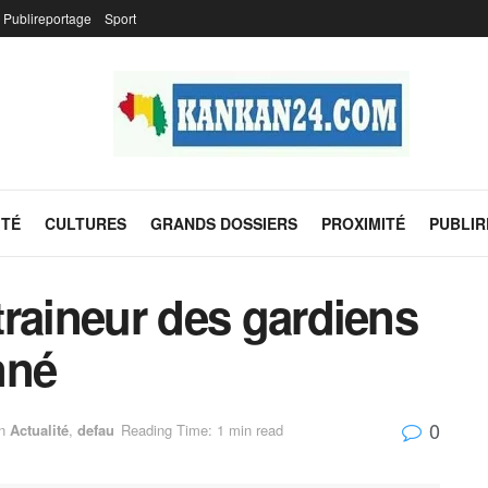
Publireportage
Sport
ITÉ
CULTURES
GRANDS DOSSIERS
PROXIMITÉ
PUBLI
ntraineur des gardiens
nné
0
n
Actualité
,
defau
Reading Time: 1 min read