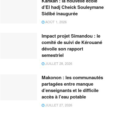
Kankan : la nouvelle école
d’El hadj Cheick Souleymane
Sidibé inaugurée
AOÛT 1, 2026
Impact projet Simandou : le
comité de suivi de Kérouané
dévoile son rapport
semestriel
JUILLET 28, 2026
Makonon : les communautés
partagées entre manque
d’enseignants et le difficile
accès à l’eau potable
JUILLET 27, 2026