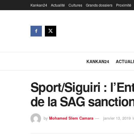
Kankan24
Actualité
Cultures
Grands dossiers
Proximité
KANKAN24
ACTUAL
Sport/Siguiri : l’E
de la SAG sanctio
by
Mohamed Slem Camara
janvier 13, 2019
i