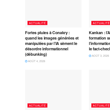
ACTUALITÉ
ACTUALITÉ
Fortes pluies à Conakry :
Kankan : l’
quand les images générées et
formation s
manipulées par l’IA sèment le
l’information
désordre informationnel
le fact-che
(débunking)
AOÛT 3, 2026
AOÛT 4, 2026
ACTUALITÉ
ACTUALITÉ