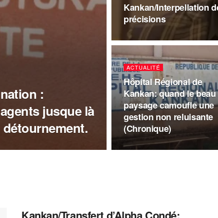
Kankan/Interpellation d
précisions
ACTUALITÉ
Hôpital Régional de
nation :
Kankan: quand le beau
paysage camoufle une
 agents jusque là
gestion non reluisante
n détournement.
(Chronique)
Kankan/Transfert d’Alpha Condé: