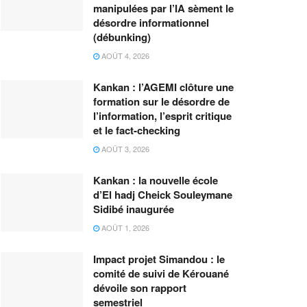
manipulées par l’IA sèment le
désordre informationnel
(débunking)
AOÛT 4, 2026
Kankan : l’AGEMI clôture une
formation sur le désordre de
l’information, l’esprit critique
et le fact-checking
AOÛT 3, 2026
Kankan : la nouvelle école
d’El hadj Cheick Souleymane
Sidibé inaugurée
AOÛT 1, 2026
Impact projet Simandou : le
comité de suivi de Kérouané
dévoile son rapport
semestriel