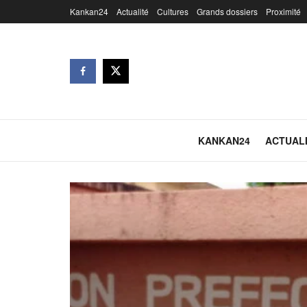
Kankan24
Actualité
Cultures
Grands dossiers
Proximité
KANKAN24
ACTUAL