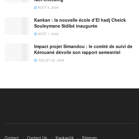
AOÛT 3, 2026
Kankan : la nouvelle école d’El hadj Cheick
Souleymane Sidibé inaugurée
AOÛT 1, 2026
Impact projet Simandou : le comité de suivi de
Kérouané dévoile son rapport semestriel
JUILLET 28, 2026
Contact
Contact Us
Kankan24
Sitemap