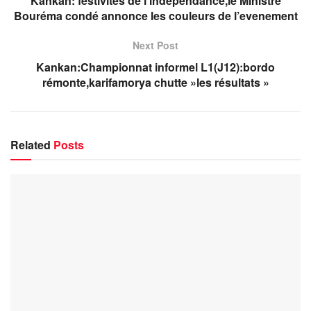
Kankan: festivités de l’indépendance,le Ministre
Bouréma condé annonce les couleurs de l’evenement
Next Post
Kankan:Championnat informel L1(J12):bordo
rémonte,karifamorya chutte »les résultats »
Related
Posts