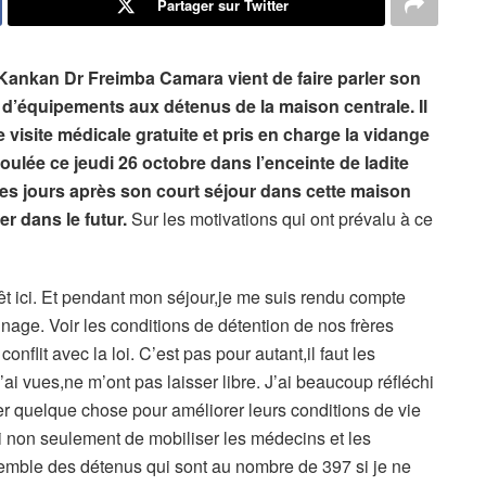
Partager sur Twitter
 Kankan Dr Freimba Camara vient de faire parler son
 d’équipements aux détenus de la maison centrale. Il
e visite médicale gratuite et pris en charge la vidange
oulée ce jeudi 26 octobre dans l’enceinte de ladite
ues jours après son court séjour dans cette maison
r dans le futur.
Sur les motivations qui ont prévalu à ce
rrêt ici. Et pendant mon séjour,je me suis rendu compte
erinage. Voir les conditions de détention de nos frères
onflit avec la loi. C’est pas pour autant,il faut les
ai vues,ne m’ont pas laisser libre. J’ai beaucoup réfléchi
rter quelque chose pour améliorer leurs conditions de vie
i non seulement de mobiliser les médecins et les
ensemble des détenus qui sont au nombre de 397 si je ne