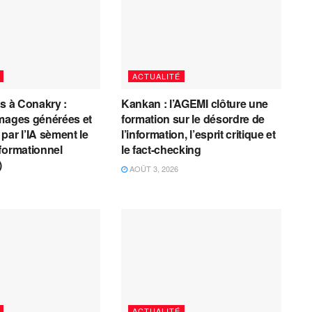
ACTUALITÉ
es à Conakry :
Kankan : l’AGEMI clôture une
mages générées et
formation sur le désordre de
par l’IA sèment le
l’information, l’esprit critique et
formationnel
le fact-checking
)
AOÛT 3, 2026
ACTUALITÉ