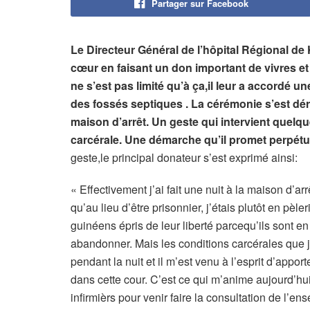
Partager sur Facebook
Le Directeur Général de l’hôpital Régional de
cœur en faisant un don important de vivres et
ne s’est pas limité qu’à ça,il leur a accordé un
des fossés septiques . La cérémonie s’est dér
maison d’arrêt. Un geste qui intervient quelq
carcérale. Une démarche qu’il promet perpétue
geste,le principal donateur s’est exprimé ainsi:
« Effectivement j’ai fait une nuit à la maison d’a
qu’au lieu d’être prisonnier, j’étais plutôt en pèl
guinéens épris de leur liberté parcequ’ils sont en c
abandonner. Mais les conditions carcérales que j’
pendant la nuit et il m’est venu à l’esprit d’appo
dans cette cour. C’est ce qui m’anime aujourd’hu
infirmièrs pour venir faire la consultation de l’