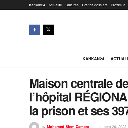
Kankan24
Actualité
Cultures
Grands dossiers
Proximité
KANKAN24
ACTUAL
Maison centrale de
l’hôpital RÉGIONA
la prison et ses 3
by
Mohamed Slem Camara
octobre 26, 2023