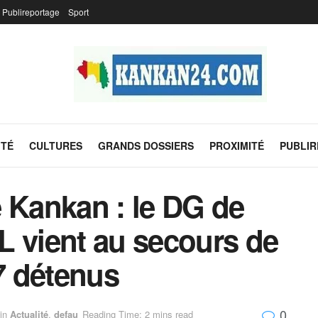
Publireportage
Sport
ITÉ
CULTURES
GRANDS DOSSIERS
PROXIMITÉ
PUBLI
 Kankan : le DG de
L vient au secours de
97 détenus
0
in
Actualité
,
defau
Reading Time: 2 mins read