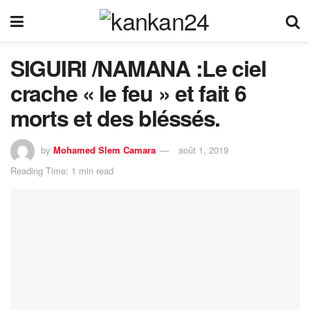
SIGUIRI /NAMANA :Le ciel
crache « le feu » et fait 6
morts et des bléssés.
by
Mohamed Slem Camara
août 1, 2019
Reading Time: 1 min read