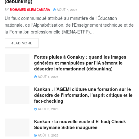
(debunking)
BY
MOHAMED SLEM CAMARA
AOÛT 7, 2026
Un faux communiqué attribué au ministère de l'Éducation
nationale, de l'Alphabétisation, de l'Enseignement technique et de
la Formation professionnelle (MENA-ETFP)...
READ MORE
Fortes pluies à Conakry : quand les images
générées et manipulées par l’IA sèment le
désordre informationnel (débunking)
AOÛT 4, 2026
Kankan : l’AGEMI clôture une formation sur le
désordre de l’information, l’esprit critique et le
fact-checking
AOÛT 3, 2026
Kankan : la nouvelle école d’El hadj Cheick
Souleymane Sidibé inaugurée
AOÛT 1, 2026