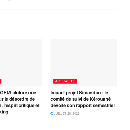
ACTUALITÉ
AGEMI clôture une
Impact projet Simandou : le
ur le désordre de
comité de suivi de Kérouané
, l’esprit critique et
dévoile son rapport semestriel
cking
JUILLET 28, 2026