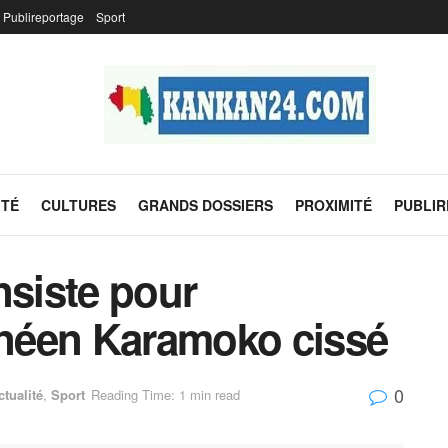
Publireportage
Sport
ITÉ
CULTURES
GRANDS DOSSIERS
PROXIMITÉ
PUBLI
nsiste pour
uinéen Karamoko cissé
0
ctualité
,
Sport
Reading Time: 1 min read