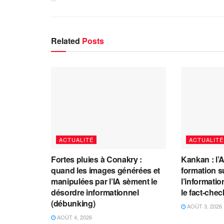
Related
Posts
ACTUALITÉ
ACTUALITÉ
Fortes pluies à Conakry :
Kankan : l’
quand les images générées et
formation s
manipulées par l’IA sèment le
l’information
désordre informationnel
le fact-che
(débunking)
AOÛT 3, 2026
AOÛT 4, 2026