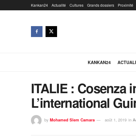
Kankan24
Actualité
Cultures
Grands dossiers
Proximité
KANKAN24
ACTUAL
ITALIE : Cosenza i
L’international G
by
Mohamed Slem Camara
août 1, 2019
in
A