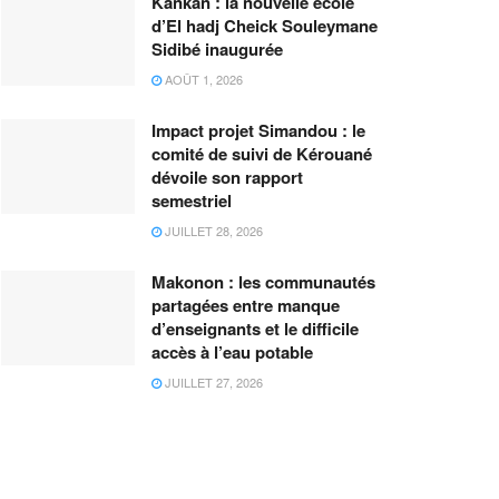
Kankan : la nouvelle école
d’El hadj Cheick Souleymane
Sidibé inaugurée
AOÛT 1, 2026
Impact projet Simandou : le
comité de suivi de Kérouané
dévoile son rapport
semestriel
JUILLET 28, 2026
Makonon : les communautés
partagées entre manque
d’enseignants et le difficile
accès à l’eau potable
JUILLET 27, 2026