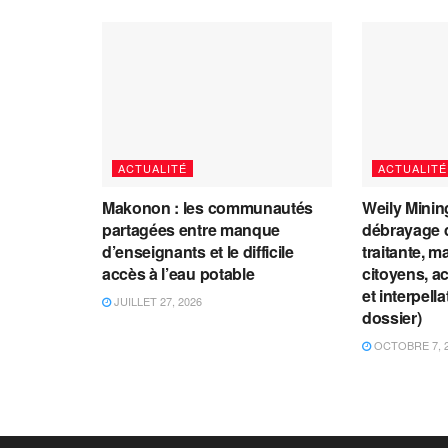
ACTUALITÉ
ACTUALITÉ
Makonon : les communautés
Weily Mining
partagées entre manque
débrayage d
d’enseignants et le difficile
traitante, m
accès à l’eau potable
citoyens, a
et interpell
JUILLET 27, 2026
dossier)
OCTOBRE 7, 