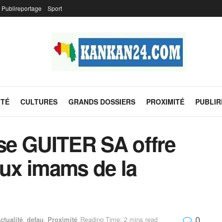
Publireportage
Sport
ITÉ
CULTURES
GRANDS DOSSIERS
PROXIMITÉ
PUBLI
ise GUITER SA offre
aux imams de la
0
ctualité
,
defau
,
Proximité
Reading Time: 2 mins read