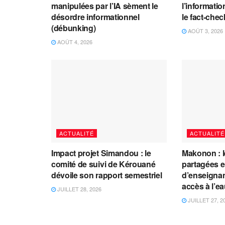
manipulées par l’IA sèment le
l’information
désordre informationnel
le fact-che
(débunking)
AOÛT 3, 2026
AOÛT 4, 2026
ACTUALITÉ
ACTUALITÉ
Impact projet Simandou : le
Makonon : 
comité de suivi de Kérouané
partagées 
dévoile son rapport semestriel
d’enseignants
accès à l’e
JUILLET 28, 2026
JUILLET 27, 2