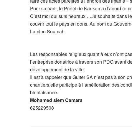
faire ces actes pareilles à l’endroit des imams » s
Pour sa part ; le Préfet de Kankan a d’abord reme
C’est moi qui suis heureux …Je souhaite dans l
couvrir tout le pays en dons. Au nom du Gouver
Lamine Soumah.
Les responsables religieux quant à eux n’ont pas 
l’entreprise donatrice à travers son PDG avant de
développement de la ville.
Il est à rappeler que Guiter SA n’est pas à son
chantiers,elle participe à l’amélioration des cond
bienfaisance.
Mohamed slem Camara
625229508