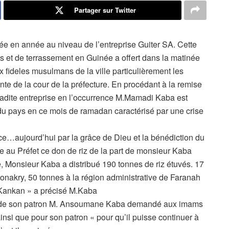
Partager sur Twitter
ée en année au niveau de l’entreprise Guiter SA. Cette
es et de terrassement en Guinée a offert dans la matinée
x fideles musulmans de la ville particulièrement les
te de la cour de la préfecture. En procédant à la remise
ladite entreprise en l’occurrence M.Mamadi Kaba est
x du pays en ce mois de ramadan caractérisé par une crise
…aujourd’hui par la grâce de Dieu et la bénédiction du
re au Préfet ce don de riz de la part de monsieur Kaba
 Monsieur Kaba a distribué 190 tonnes de riz étuvés. 17
onakry, 50 tonnes à la région administrative de Faranah
e Kankan » a précisé M.Kaba
m de son patron M. Ansoumane Kaba demandé aux imams
ainsi que pour son patron « pour qu’il puisse continuer à