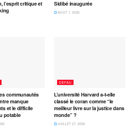
, l’esprit critique et
Sidibé inaugurée
cking
AOÛT 1, 2026
DEFAU
les communautés
L’université Harvard a-t-elle
entre manque
classé le coran comme “le
 et le difficile
meilleur livre sur la justice dans
au potable
monde” ?
026
JUILLET 27, 2026