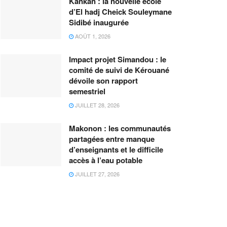
Kankan : la nouvelle école
d’El hadj Cheick Souleymane
Sidibé inaugurée
AOÛT 1, 2026
Impact projet Simandou : le
comité de suivi de Kérouané
dévoile son rapport
semestriel
JUILLET 28, 2026
Makonon : les communautés
partagées entre manque
d’enseignants et le difficile
accès à l’eau potable
JUILLET 27, 2026