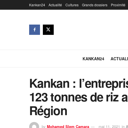
Kankan24
Actualité
Cultures
Grands dossiers
Proximité
KANKAN24
ACTUAL
Kankan : l’entrepr
123 tonnes de riz 
Région
by
Mohamed Slem Camara
mai 11, 2021
in
A