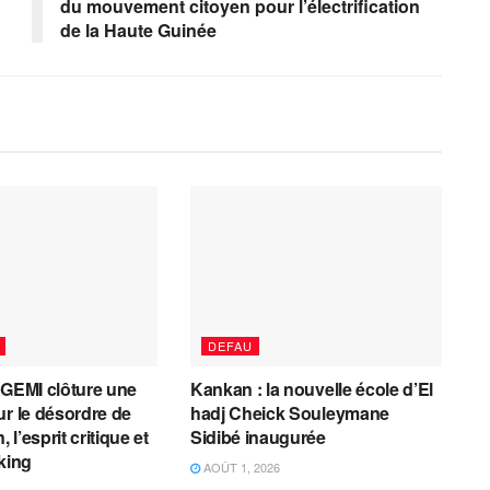
du mouvement citoyen pour l’électrification
de la Haute Guinée
DEFAU
AGEMI clôture une
Kankan : la nouvelle école d’El
ur le désordre de
hadj Cheick Souleymane
, l’esprit critique et
Sidibé inaugurée
cking
AOÛT 1, 2026