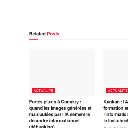
Related
Posts
ACTUALITÉ
ACTUALITÉ
Fortes pluies à Conakry :
Kankan : l’
quand les images générées et
formation s
manipulées par l’IA sèment le
l’information
désordre informationnel
le fact-che
(débunking)