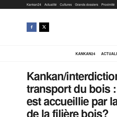
Kankan24
Actualité
Cultures
Grands dossiers
Proximité
KANKAN24
ACTUAL
Kankan/interdictio
transport du bois
est accueillie par 
de la filière bois?