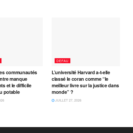
DEFAU
les communautés
L’université Harvard a-t-elle
entre manque
classé le coran comme “le
 et le difficile
meilleur livre sur la justice dans
au potable
monde” ?
026
JUILLET 27, 2026