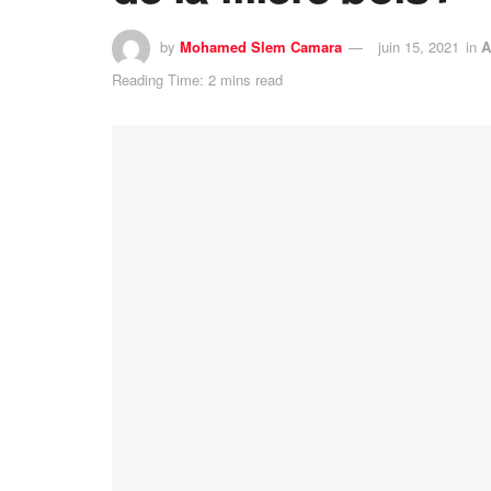
by
Mohamed Slem Camara
juin 15, 2021
in
A
Reading Time: 2 mins read