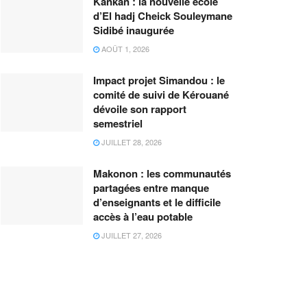
Kankan : la nouvelle école
d’El hadj Cheick Souleymane
Sidibé inaugurée
AOÛT 1, 2026
Impact projet Simandou : le
comité de suivi de Kérouané
dévoile son rapport
semestriel
JUILLET 28, 2026
Makonon : les communautés
partagées entre manque
d’enseignants et le difficile
accès à l’eau potable
JUILLET 27, 2026