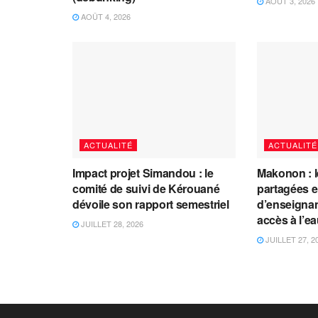
AOÛT 3, 2026
AOÛT 4, 2026
ACTUALITÉ
ACTUALITÉ
Impact projet Simandou : le
Makonon : 
comité de suivi de Kérouané
partagées 
dévoile son rapport semestriel
d’enseignants
accès à l’e
JUILLET 28, 2026
JUILLET 27, 2