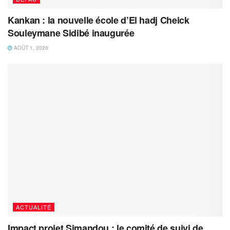
Kankan : la nouvelle école d’El hadj Cheick
Souleymane Sidibé inaugurée
AOÛT 1, 2026
ACTUALITÉ
Impact projet Simandou : le comité de suivi de