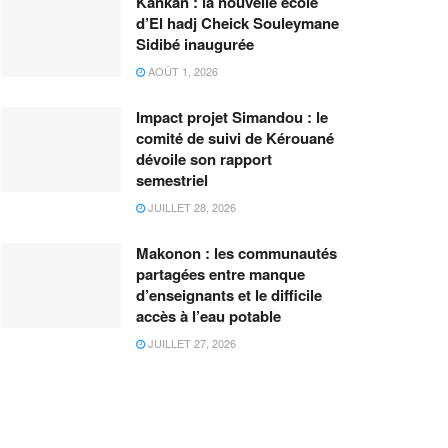
Kankan : la nouvelle école
d’El hadj Cheick Souleymane
Sidibé inaugurée
AOÛT 1, 2026
Impact projet Simandou : le
comité de suivi de Kérouané
dévoile son rapport
semestriel
JUILLET 28, 2026
Makonon : les communautés
partagées entre manque
d’enseignants et le difficile
accès à l’eau potable
JUILLET 27, 2026