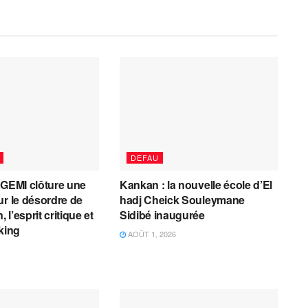
DEFAU
AGEMI clôture une
Kankan : la nouvelle école d’El
ur le désordre de
hadj Cheick Souleymane
, l’esprit critique et
Sidibé inaugurée
cking
AOÛT 1, 2026