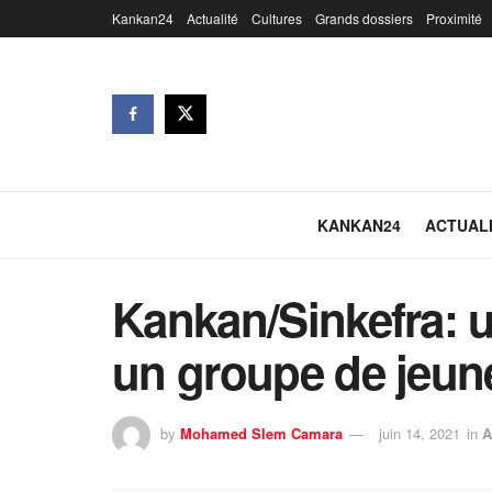
Kankan24
Actualité
Cultures
Grands dossiers
Proximité
KANKAN24
ACTUAL
Kankan/Sinkefra: u
un groupe de jeun
by
Mohamed Slem Camara
juin 14, 2021
in
A