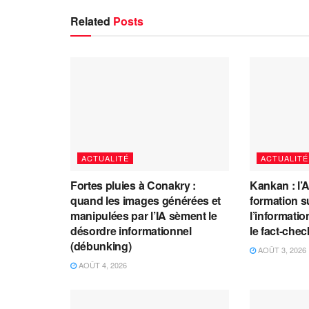
Related
Posts
ACTUALITÉ
ACTUALITÉ
Fortes pluies à Conakry :
Kankan : l’
quand les images générées et
formation s
manipulées par l’IA sèment le
l’information
désordre informationnel
le fact-che
(débunking)
AOÛT 3, 2026
AOÛT 4, 2026