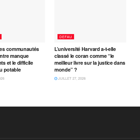
DEFAU
les communautés
L’université Harvard a-t-elle
entre manque
classé le coran comme “le
 et le difficile
meilleur livre sur la justice dans
au potable
monde” ?
026
JUILLET 27, 2026