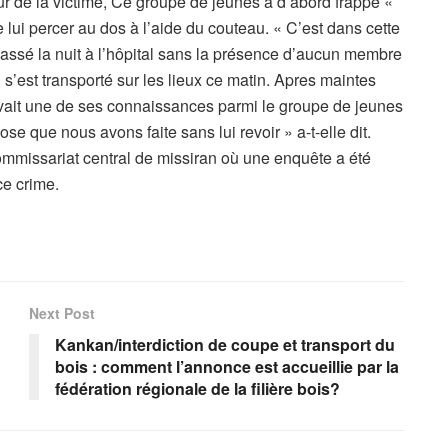
 de la victime, Ce groupe de jeunes a d’abord frappé «
 lui percer au dos à l’aide du couteau. « C’est dans cette
ssé la nuit à l’hôpital sans la présence d’aucun membre
n s’est transporté sur les lieux ce matin. Apres maintes
avait une de ses connaissances parmi le groupe de jeunes
hose que nous avons faite sans lui revoir » a-t-elle dit.
commissariat central de missiran où une enquête a été
ce crime.
Next Post
Kankan/interdiction de coupe et transport du
bois : comment l’annonce est accueillie par la
fédération régionale de la filière bois?