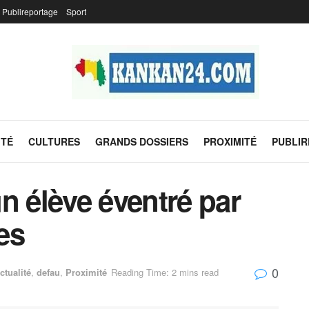
Publireportage
Sport
ITÉ
CULTURES
GRANDS DOSSIERS
PROXIMITÉ
PUBLI
n élève éventré par
es
0
ctualité
,
defau
,
Proximité
Reading Time: 2 mins read