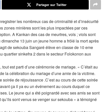
Partager sur Twitter
egistrer les nombreux cas de criminalité et d’insécurité
 les zones minières sont les plus impactées par ces
eption. A Kankan des cas de meurtres, vols ; viols sont
u dimanche 13 juin un jeune homme a frôlé la mort après
 s’agit de sekouba Sangaré élève en classe de 10 eme
au quartier sinkefra 2 dans le secteur Folokonon aux
 tout est parti d’une cérémonie de mariage. « C’était au
de la célébration du mariage d’une amie de la victime.
ne soirée de réjouissance .C’est au cours de cette soirée
 avant ça il ya eu un événement au cours duquel ce
ises. Le jeune qui a été poignardé avec ses amis se sont
t qu’ils sont venus se venger sur sekouba » a témoigné