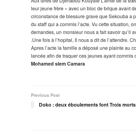
Aux dires de Djenabou Kouyaté L’amie de la sœur
leur jeune frère » avec un bloc de brique avant de
circonstance de blessure grave que Sekouba a pa
du staff qui a commis l’acte. Vu cette situation, o
demandes, un monsieur nous a fait savoir qu’il 
.Une fois à l’hopital, Il nous a dit de l’attendre. C
Apres l’acte la famille a déposé une plainte au 
lancée afin de traquer ces jeunes ayant commis 
Mohamed slem Camara
Previous Post
Doko : deux éboulements font Trois morts