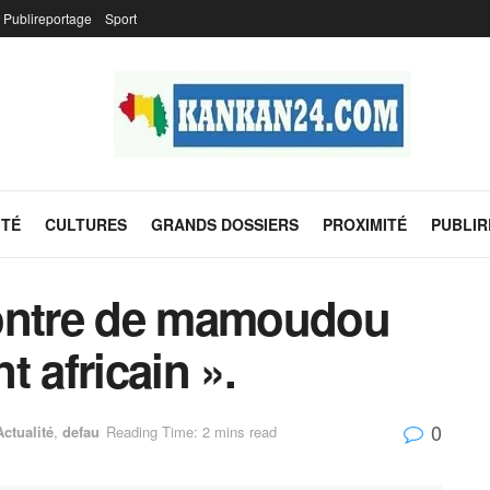
Publireportage
Sport
ITÉ
CULTURES
GRANDS DOSSIERS
PROXIMITÉ
PUBLI
contre de mamoudou
 africain ».
0
Actualité
,
defau
Reading Time: 2 mins read