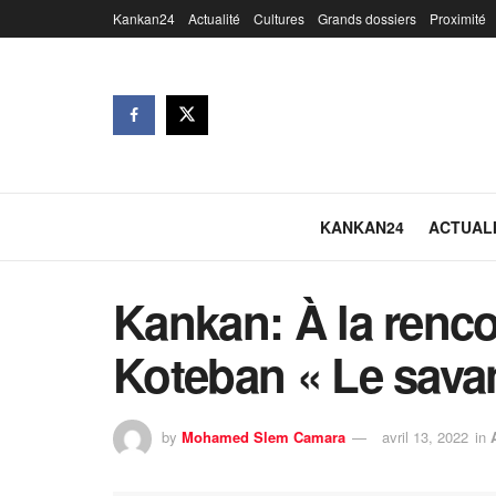
Kankan24
Actualité
Cultures
Grands dossiers
Proximité
KANKAN24
ACTUAL
Kankan: À la ren
Koteban « Le savant
by
Mohamed Slem Camara
avril 13, 2022
in