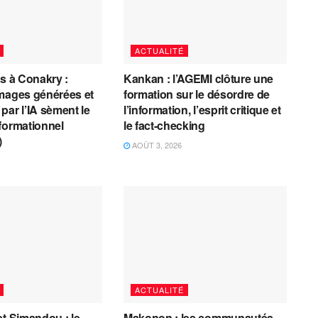
ACTUALITÉ
es à Conakry :
Kankan : l’AGEMI clôture une
mages générées et
formation sur le désordre de
par l’IA sèment le
l’information, l’esprit critique et
formationnel
le fact-checking
)
AOÛT 3, 2026
ACTUALITÉ
et Simandou : le
Makonon : les communautés