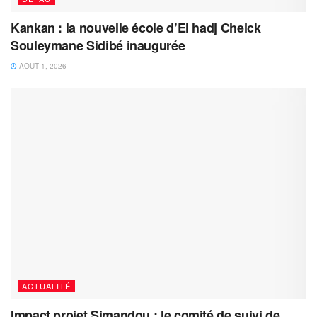
Kankan : la nouvelle école d’El hadj Cheick
Souleymane Sidibé inaugurée
AOÛT 1, 2026
ACTUALITÉ
Impact projet Simandou : le comité de suivi de