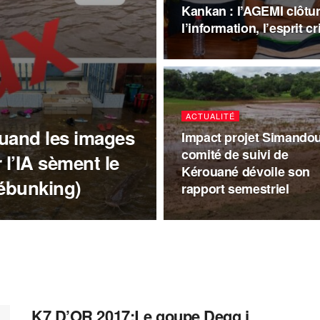
Kankan : l’AGEMI clôtur
l’information, l’esprit c
ACTUALITÉ
quand les images
Impact projet Simandou 
comité de suivi de
 l’IA sèment le
Kérouané dévoile son
débunking)
rapport semestriel
K7 D’OR 2017:Le goupe Degg j