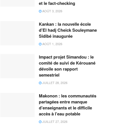
et le fact-checking
AOÛT 3, 2026
Kankan : la nouvelle école
d’El hadj Cheick Souleymane
Sidibé inaugurée
AOÛT 1, 2026
Impact projet Simandou : le
comité de suivi de Kérouané
dévoile son rapport
semestriel
JUILLET 28, 2026
Makonon : les communautés
partagées entre manque
d’enseignants et le difficile
accès à l’eau potable
JUILLET 27, 2026