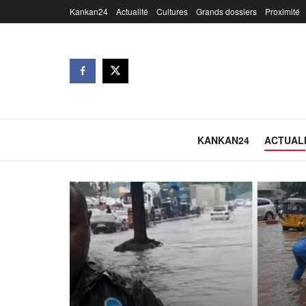
Kankan24
Actualité
Cultures
Grands dossiers
Proximité
KANKAN24
ACTUAL