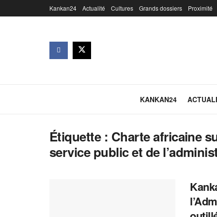
Kankan24
Actualité
Cultures
Grands dossiers
Proximité
KANKAN24
ACTUAL
Étiquette :
Charte africaine su
service public et de l’adminis
Kanka
l’Adm
outil