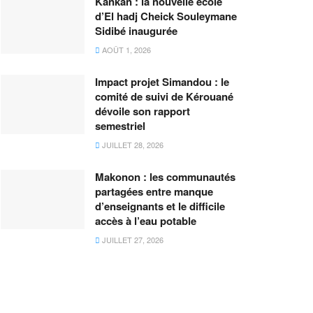
Kankan : la nouvelle école
d’El hadj Cheick Souleymane
Sidibé inaugurée
AOÛT 1, 2026
Impact projet Simandou : le
comité de suivi de Kérouané
dévoile son rapport
semestriel
JUILLET 28, 2026
Makonon : les communautés
partagées entre manque
d’enseignants et le difficile
accès à l’eau potable
JUILLET 27, 2026