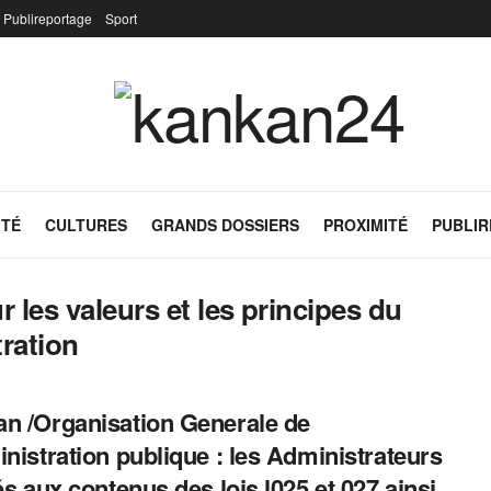
Publireportage
Sport
ITÉ
CULTURES
GRANDS DOSSIERS
PROXIMITÉ
PUBLI
r les valeurs et les principes du
tration
n /Organisation Generale de
inistration publique : les Administrateurs
lés aux contenus des lois l025 et 027 ainsi