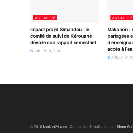
ACTUALITÉ
ACTUALITÉ
Impact projet Simandou : le
Makonon : 
comité de suivi de Kérouané
partagées 
dévoile son rapport semestriel
d’enseignants
accès à l’e
JUILLET 28, 2026
JUILLET 27, 2
© 2018
kankan24.com
- Conception & realisation par
Simer Gu