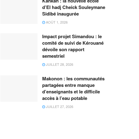
Kankan : la nouvelle école
d’El hadj Cheick Souleymane
Sidibé inaugurée
AOÛT 1, 2026
Impact projet Simandou : le
comité de suivi de Kérouané
dévoile son rapport
semestriel
JUILLET 28, 2026
Makonon : les communautés
partagées entre manque
d’enseignants et le difficile
accès à l’eau potable
JUILLET 27, 2026