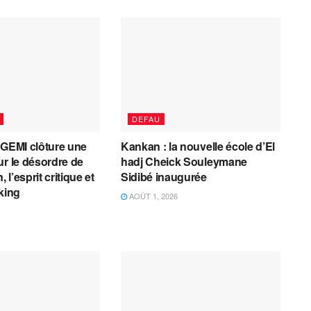
DEFAU
AGEMI clôture une
Kankan : la nouvelle école d’El
ur le désordre de
hadj Cheick Souleymane
, l’esprit critique et
Sidibé inaugurée
cking
AOÛT 1, 2026