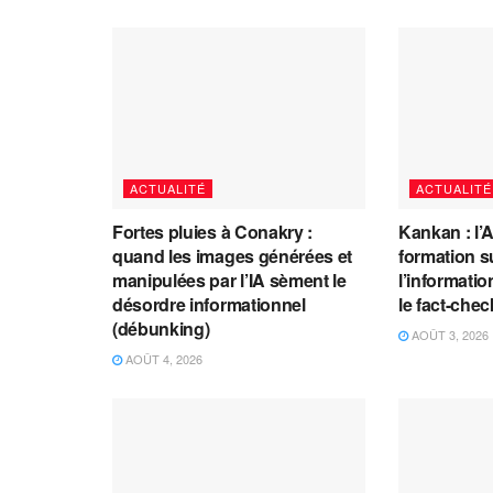
ACTUALITÉ
ACTUALITÉ
Fortes pluies à Conakry :
Kankan : l’
quand les images générées et
formation s
manipulées par l’IA sèment le
l’information
désordre informationnel
le fact-che
(débunking)
AOÛT 3, 2026
AOÛT 4, 2026