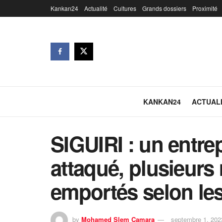
Kankan24
Actualité
Cultures
Grands dossiers
Proximité
KANKAN24
ACTUAL
SIGUIRI : un entre
attaqué, plusieurs 
emportés selon les
by
Mohamed Slem Camara
septembre 1, 202