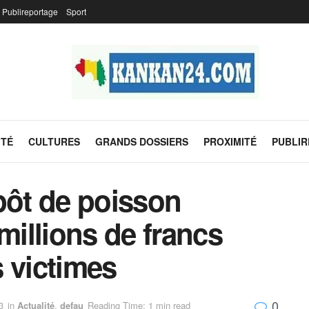
Publireportage
Sport
ITÉ
CULTURES
GRANDS DOSSIERS
PROXIMITÉ
PUBLI
pôt de poisson
millions de francs
 victimes
0
3
in
Actualité
,
defau
Reading Time: 1 min read