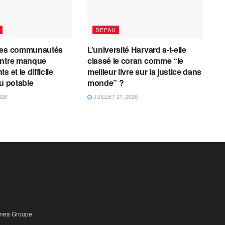
DEFAU
les communautés
L’université Harvard a-t-elle
entre manque
classé le coran comme “le
 et le difficile
meilleur livre sur la justice dans
au potable
monde” ?
026
JUILLET 27, 2026
inea Groupe
.