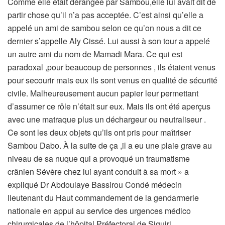
Comme elle était dérangée par Sambou,elle lui avait dit de
partir chose qu’il n’a pas acceptée. C’est ainsi qu’elle a
appelé un ami de sambou selon ce qu’on nous a dit ce
dernier s’appelle Aly Cissé. Lui aussi à son tour a appelé
un autre ami du nom de Mamadi Mara. Ce qui est
paradoxal ,pour beaucoup de personnes , ils étaient venus
pour secourir mais eux ils sont venus en qualité de sécurité
civile. Malheureusement aucun papier leur permettant
d’assumer ce rôle n’était sur eux. Mais ils ont été aperçus
avec une matraque plus un déchargeur ou neutraliseur .
Ce sont les deux objets qu’ils ont pris pour maîtriser
Sambou Dabo. À la suite de ça ,il a eu une plaie grave au
niveau de sa nuque qui a provoqué un traumatisme
crânien Sévère chez lui ayant conduit à sa mort » a
expliqué Dr Abdoulaye Bassirou Condé médecin
lieutenant du Haut commandement de la gendarmerie
nationale en appui au service des urgences médico
chirurgicales de l’hôpital Préfectoral de Siguiri.