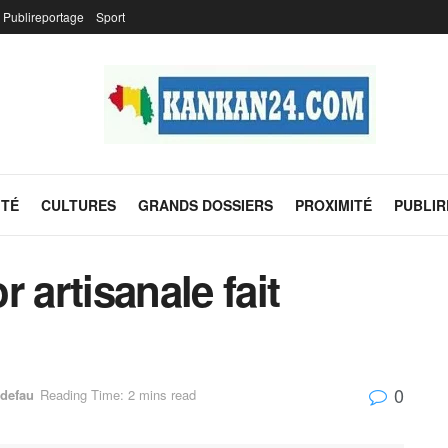
Publireportage
Sport
ITÉ
CULTURES
GRANDS DOSSIERS
PROXIMITÉ
PUBLI
r artisanale fait
0
defau
Reading Time: 2 mins read