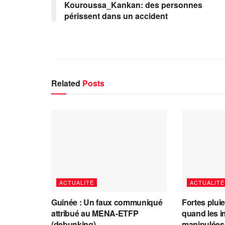
Kouroussa_Kankan: des personnes
périssent dans un accident
Related
Posts
ACTUALITÉ
ACTUALITÉ
Guinée : Un faux communiqué
Fortes plui
attribué au MENA-ETFP
quand les i
(debunking)
manipulées 