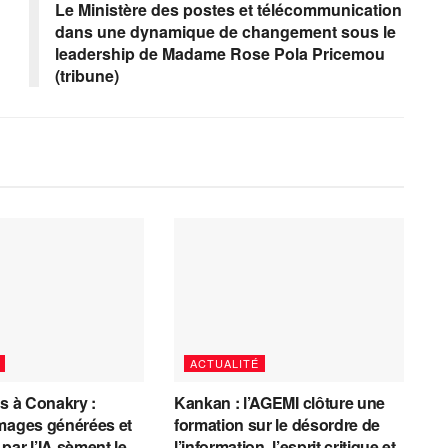
Le Ministère des postes et télécommunication
dans une dynamique de changement sous le
leadership de Madame Rose Pola Pricemou
(tribune)
ACTUALITÉ
es à Conakry :
Kankan : l’AGEMI clôture une
mages générées et
formation sur le désordre de
par l’IA sèment le
l’information, l’esprit critique et