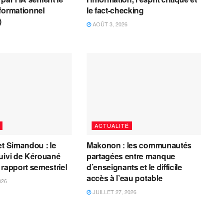
formationnel
le fact-checking
)
AOÛT 3, 2026
ACTUALITÉ
et Simandou : le
Makonon : les communautés
uivi de Kérouané
partagées entre manque
 rapport semestriel
d’enseignants et le difficile
accès à l’eau potable
026
JUILLET 27, 2026