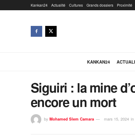
Kankan24
Actualité
Cultures
Grands dossiers
Proximité
KANKAN24
ACTUAL
Siguiri : la mine d’o
encore un mort
by
Mohamed Slem Camara
mars 15, 2024
in