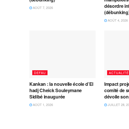
désordre in
AOÛT 7, 2026
(débunking
AOÛT 4, 2026
DEFAU
ACTUALITÉ
Kankan : la nouvelle école d’El
Impact proj
hadj Cheick Souleymane
comité de s
Sidibé inaugurée
dévoile son
AOÛT 1, 2026
JUILLET 28, 2