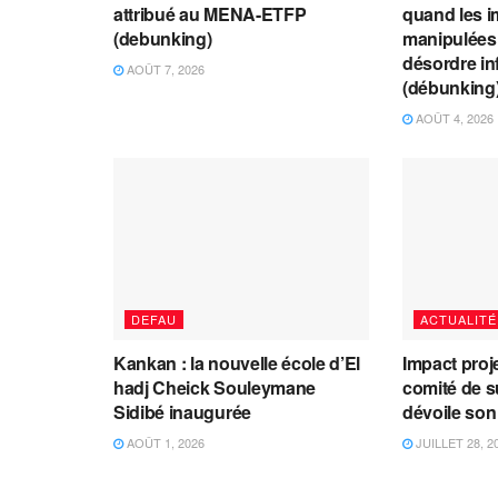
attribué au MENA-ETFP
quand les i
(debunking)
manipulées 
désordre in
AOÛT 7, 2026
(débunking
AOÛT 4, 2026
DEFAU
ACTUALITÉ
Kankan : la nouvelle école d’El
Impact proj
hadj Cheick Souleymane
comité de s
Sidibé inaugurée
dévoile son
AOÛT 1, 2026
JUILLET 28, 2