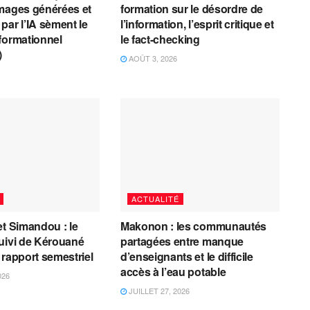
mages générées et
formation sur le désordre de
par l’IA sèment le
l’information, l’esprit critique et
formationnel
le fact-checking
)
AOÛT 3, 2026
ACTUALITÉ
et Simandou : le
Makonon : les communautés
uivi de Kérouané
partagées entre manque
 rapport semestriel
d’enseignants et le difficile
accès à l’eau potable
026
JUILLET 27, 2026