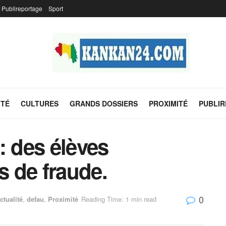
Publireportage
Sport
ITÉ
CULTURES
GRANDS DOSSIERS
PROXIMITÉ
PUBLI
: des élèves
s de fraude.
0
ctualité
,
defau
,
Proximité
Reading Time: 1 min read