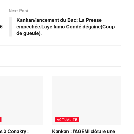
Next Post
Kankan/lancement du Bac: La Presse
06
empêchée,Laye famo Condé dégaine(Coup
de gueule).
ACTUALITÉ
es à Conakry :
Kankan : l’AGEMI clôture une