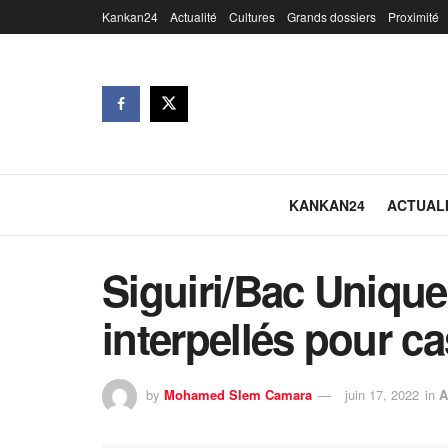
Kankan24
Actualité
Cultures
Grands dossiers
Proximité
KANKAN24
ACTUAL
Siguiri/Bac Unique
interpellés pour ca
by
Mohamed Slem Camara
juin 17, 2022
in
A