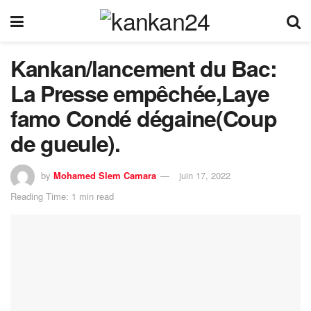
Kankan/lancement du Bac:
La Presse empêchée,Laye
famo Condé dégaine(Coup
de gueule).
by
Mohamed Slem Camara
juin 17, 2022
Reading Time: 1 min read