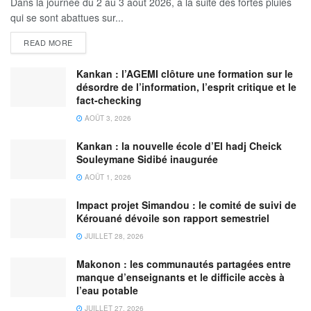
Dans la journée du 2 au 3 août 2026, à la suite des fortes pluies
qui se sont abattues sur...
READ MORE
Kankan : l’AGEMI clôture une formation sur le
désordre de l’information, l’esprit critique et le
fact-checking
AOÛT 3, 2026
Kankan : la nouvelle école d’El hadj Cheick
Souleymane Sidibé inaugurée
AOÛT 1, 2026
Impact projet Simandou : le comité de suivi de
Kérouané dévoile son rapport semestriel
JUILLET 28, 2026
Makonon : les communautés partagées entre
manque d’enseignants et le difficile accès à
l’eau potable
JUILLET 27, 2026