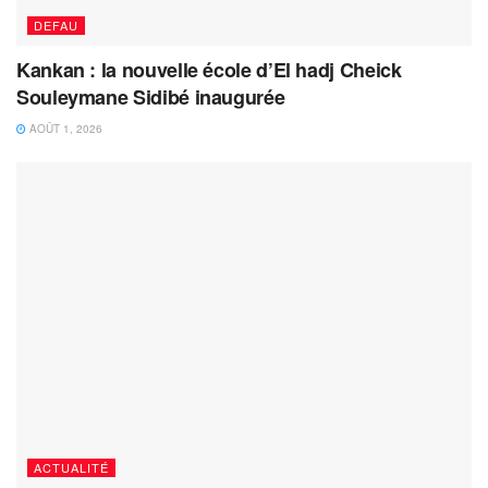
DEFAU
Kankan : la nouvelle école d’El hadj Cheick
Souleymane Sidibé inaugurée
AOÛT 1, 2026
ACTUALITÉ