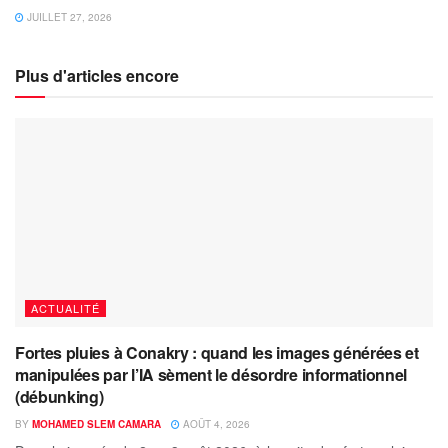
JUILLET 27, 2026
Plus d'articles encore
ACTUALITÉ
Fortes pluies à Conakry : quand les images générées et
manipulées par l’IA sèment le désordre informationnel
(débunking)
BY
MOHAMED SLEM CAMARA
AOÛT 4, 2026