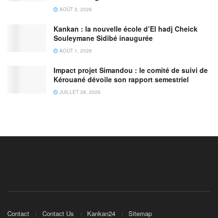
AOÛT 3, 2026
Kankan : la nouvelle école d’El hadj Cheick
Souleymane Sidibé inaugurée
AOÛT 1, 2026
Impact projet Simandou : le comité de suivi de
Kérouané dévoile son rapport semestriel
JUILLET 28, 2026
Contact
Contact Us
Kankan24
Sitemap