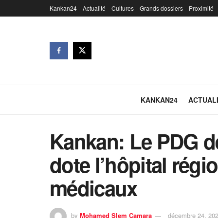
Kankan24
Actualité
Cultures
Grands dossiers
Proximité
KANKAN24
ACTUAL
Kankan: Le PDG d
dote l’hôpital régi
médicaux
by
Mohamed Slem Camara
décembre 24, 20