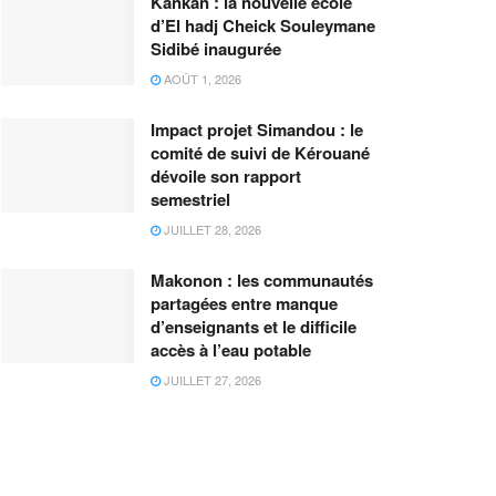
Kankan : la nouvelle école
d’El hadj Cheick Souleymane
Sidibé inaugurée
AOÛT 1, 2026
Impact projet Simandou : le
comité de suivi de Kérouané
dévoile son rapport
semestriel
JUILLET 28, 2026
Makonon : les communautés
partagées entre manque
d’enseignants et le difficile
accès à l’eau potable
JUILLET 27, 2026