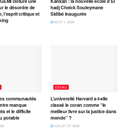
AGEMI clôture une
Kankan : la nouvelle école d’El
ur le désordre de
hadj Cheick Souleymane
, l’esprit critique et
Sidibé inaugurée
cking
AOÛT 1, 2026
DEFAU
les communautés
L’université Harvard a-t-elle
entre manque
classé le coran comme “le
 et le difficile
meilleur livre sur la justice dans
au potable
monde” ?
026
JUILLET 27, 2026