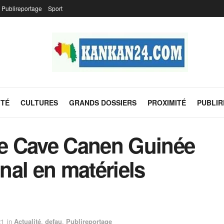
Publireportage
Sport
ITÉ
CULTURES
GRANDS DOSSIERS
PROXIMITÉ
PUBLI
e Cave Canen Guinée
onal en matériels
21
in
Actualité
,
defau
,
Publireportage