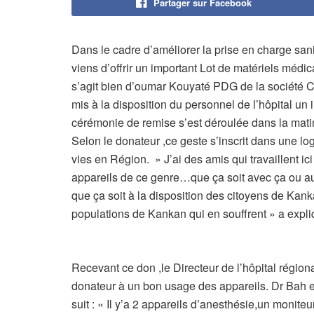
Partager sur Facebook
Dans le cadre d’améliorer la prise en charge sanita
viens d’offrir un important Lot de matériels médic
s’agit bien d’oumar Kouyaté PDG de la société
mis à la disposition du personnel de l’hôpital u
cérémonie de remise s’est déroulée dans la mat
Selon le donateur ,ce geste s’inscrit dans une l
vies en Région. » J’ai des amis qui travaillent ici
appareils de ce genre…que ça soit avec ça ou autr
que ça soit à la disposition des citoyens de Kank
populations de Kankan qui en souffrent » a exp
Recevant ce don ,le Directeur de l’hôpital régiona
donateur à un bon usage des appareils. Dr Bah 
suit : « Il y’a 2 appareils d’anesthésie,un moniteur