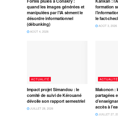
Fortes pluies à Conakry :
Kankan : l’
quand les images générées et
formation s
manipulées par l’IA sèment le
l’information
désordre informationnel
le fact-che
(débunking)
AOÛT 3, 2026
AOÛT 4, 2026
ACTUALITÉ
ACTUALITÉ
Impact projet Simandou : le
Makonon : 
comité de suivi de Kérouané
partagées 
dévoile son rapport semestriel
d’enseignants
accès à l’e
JUILLET 28, 2026
JUILLET 27, 2