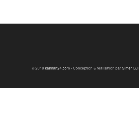
© 2018
kankan24.com
- Conception & realisation par
Simer Gu