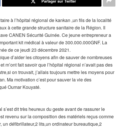
Partager sur Twitter
ire à l’hôpital régional de kankan ,un fils de la localité
aux à cette grande structure sanitaire de la Région. Il
 Cave CANEN Sécurité Guinée. Ce jeune entrepreneur a
n important kit médical à valeur de 300.000.000GNF. La
inée de ce jeudi 23 décembre 2021.
ogique d’aider les citoyens afin de sauver de nombreuses
 et m’ont fait savoir que l’hôpital régional n’avait pas des
e,si on trouvait, j’allais toujours mettre les moyens pour
an. Ma motivation c’est pour sauver la vie des
liqué Oumar Kouyaté.
l s’est dit très heureux du geste avant de rassurer le
est revenu sur la composition des matériels reçus comme
, un défibrillateur,2 lits,un ordinateur bureautique,2