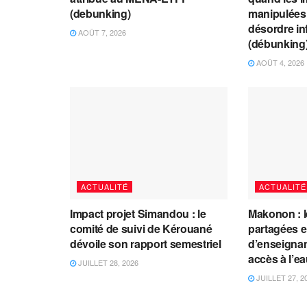
(debunking)
manipulées 
désordre in
AOÛT 7, 2026
(débunking
AOÛT 4, 2026
ACTUALITÉ
ACTUALITÉ
Impact projet Simandou : le
Makonon : 
comité de suivi de Kérouané
partagées 
dévoile son rapport semestriel
d’enseignants
accès à l’e
JUILLET 28, 2026
JUILLET 27, 2