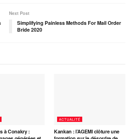
Next Post
s
Simplifying Painless Methods For Mail Order
Bride 2020
ACTUALITÉ
es à Conakry :
Kankan : l’AGEMI clôture une
mages générées et
formation sur le désordre de