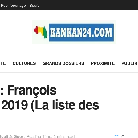
Publireportage
Sport
ITÉ
CULTURES
GRANDS DOSSIERS
PROXIMITÉ
PUBLI
: François
2019 (La liste des
0
tualité
,
Sport
Reading Time: 2 mins read