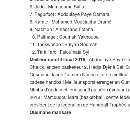
6. Judo : Mamadama Sylla
7. Feguifoot : Abdoulaye Paye Camara
8. Karaté : Mohamed Moustapha Dramé
9. Natation : Alhassane Fofana
10. Patinage : Soumah Yakhouba
11. Taekwondo : Salyah Soumah
12. Tir à l’arc : Fatoumata Syll
Meilleur sportif local 2018
: Abdoulaye Paye Ca
Cheick, ancien basketteur 2. Hadja Djènè Sall Ca
Ousmane Jacob Camara Nimba d’or de meilleur en
cadette handball Meilleur sportif étranger en G
Nimba d’or du meilleur sportif guinéen évoluant 
2018 : Mamoudou Mara (basket-ball, centre féd
président de la fédération de Handball Trophée sp
Ousmane mansaré