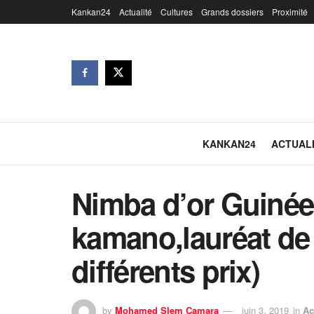
Kankan24
Actualité
Cultures
Grands dossiers
Proximité
KANKAN24
ACTUAL
Nimba d’or Guinée
kamano,lauréat de 
différents prix)
by
Mohamed Slem Camara
juin 3, 2019
in
Ac