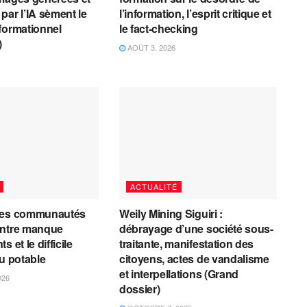
par l’IA sèment le
l’information, l’esprit critique et
formationnel
le fact-checking
)
AOÛT 3, 2026
ACTUALITÉ
les communautés
Weily Mining Siguiri :
entre manque
débrayage d’une société sous-
 et le difficile
traitante, manifestation des
au potable
citoyens, actes de vandalisme
et interpellations (Grand
026
dossier)