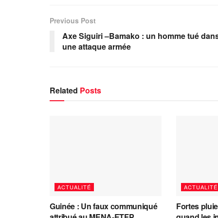
Previous Post
Axe Siguiri –Bamako : un homme tué dan
une attaque armée
Related
Posts
ACTUALITÉ
ACTUALITÉ
Guinée : Un faux communiqué
Fortes plui
attribué au MENA-ETFP
quand les i