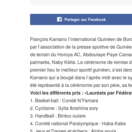
Partager sur Facebook
François Kamano l’international Guinéen de Borde
par l’association de la presse sportive de Guinée 
de terrain du Horoya AC, Abdoulaye Paye Camara
palmarès, Naby Kéita. La cérémonie de remise d
premier lieu le meilleur sportif guinéen, s’est de
Kamano qui a bougé dans l’après midi avec le sy
été représenté à la cérémonie par son père, sa 
Voici les différents prix : •Lauréats par Fédéra
1. Basket-ball : Condé N’Famara
2. Cyclisme : Sylla Ibrahima sory
3. Handball : Bintou oulare
4. Comité national Paralympique : Haba Kaba
5. Jeux et Dames et échecs : Alpha youla