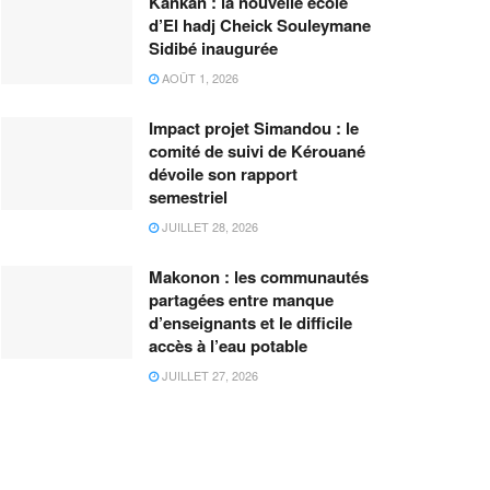
Kankan : la nouvelle école
d’El hadj Cheick Souleymane
Sidibé inaugurée
AOÛT 1, 2026
Impact projet Simandou : le
comité de suivi de Kérouané
dévoile son rapport
semestriel
JUILLET 28, 2026
Makonon : les communautés
partagées entre manque
d’enseignants et le difficile
accès à l’eau potable
JUILLET 27, 2026