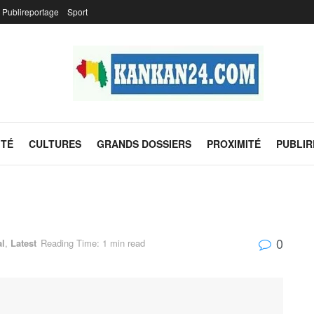
Publireportage
Sport
ITÉ
CULTURES
GRANDS DOSSIERS
PROXIMITÉ
PUBLI
0
al
,
Latest
Reading Time: 1 min read