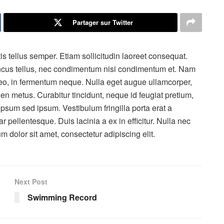
Partager sur Twitter
tis tellus semper. Etiam sollicitudin laoreet consequat.
ncus tellus, nec condimentum nisi condimentum et. Nam
 leo, in fermentum neque. Nulla eget augue ullamcorper,
pien metus. Curabitur tincidunt, neque id feugiat pretium,
 ipsum sed ipsum. Vestibulum fringilla porta erat a
r pellentesque. Duis lacinia a ex in efficitur. Nulla nec
m dolor sit amet, consectetur adipiscing elit.
Next Post
Swimming Record