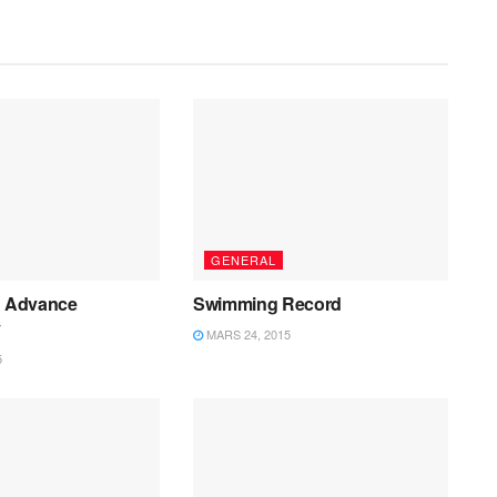
GENERAL
f Advance
Swimming Record
y
MARS 24, 2015
5