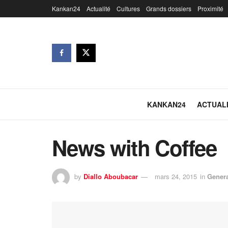
Kankan24
Actualité
Cultures
Grands dossiers
Proximité
KANKAN24
ACTUAL
News with Coffee
by
Diallo Aboubacar
mars 24, 2015
in
Gener