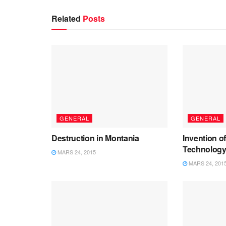
Related
Posts
GENERAL
GENERAL
Destruction in Montania
Invention o
Technolog
MARS 24, 2015
MARS 24, 201