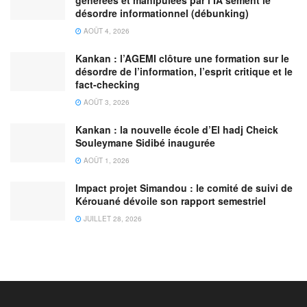
générées et manipulées par l’IA sèment le
désordre informationnel (débunking)
AOÛT 4, 2026
Kankan : l’AGEMI clôture une formation sur le
désordre de l’information, l’esprit critique et le
fact-checking
AOÛT 3, 2026
Kankan : la nouvelle école d’El hadj Cheick
Souleymane Sidibé inaugurée
AOÛT 1, 2026
Impact projet Simandou : le comité de suivi de
Kérouané dévoile son rapport semestriel
JUILLET 28, 2026