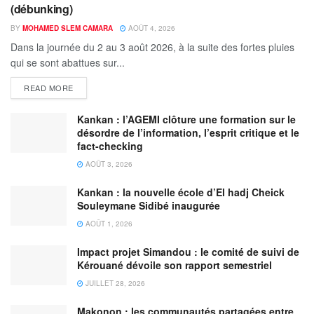
(débunking)
BY
MOHAMED SLEM CAMARA
AOÛT 4, 2026
Dans la journée du 2 au 3 août 2026, à la suite des fortes pluies
qui se sont abattues sur...
READ MORE
Kankan : l’AGEMI clôture une formation sur le
désordre de l’information, l’esprit critique et le
fact-checking
AOÛT 3, 2026
Kankan : la nouvelle école d’El hadj Cheick
Souleymane Sidibé inaugurée
AOÛT 1, 2026
Impact projet Simandou : le comité de suivi de
Kérouané dévoile son rapport semestriel
JUILLET 28, 2026
Makonon : les communautés partagées entre