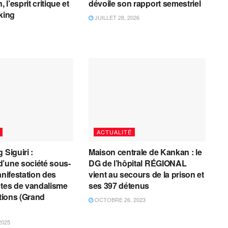
, l’esprit critique et
dévoile son rapport semestriel
cking
JUILLET 28, 2026
ACTUALITÉ
 Siguiri :
Maison centrale de Kankan : le
’une société sous-
DG de l’hôpital RÉGIONAL
anifestation des
vient au secours de la prison et
ctes de vandalisme
ses 397 détenus
ations (Grand
OCTOBRE 26, 2023
2025