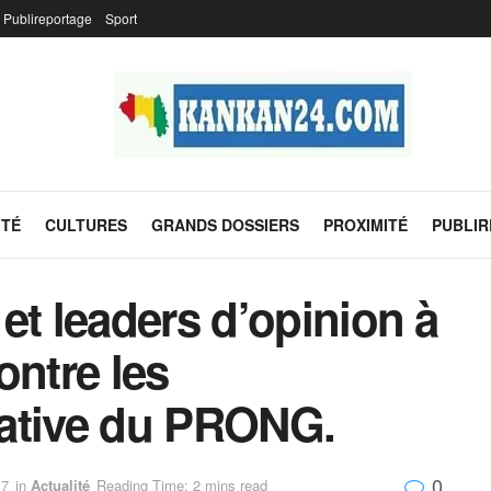
Publireportage
Sport
ITÉ
CULTURES
GRANDS DOSSIERS
PROXIMITÉ
PUBLI
et leaders d’opinion à
contre les
ative du PRONG.
0
17
in
Actualité
Reading Time: 2 mins read