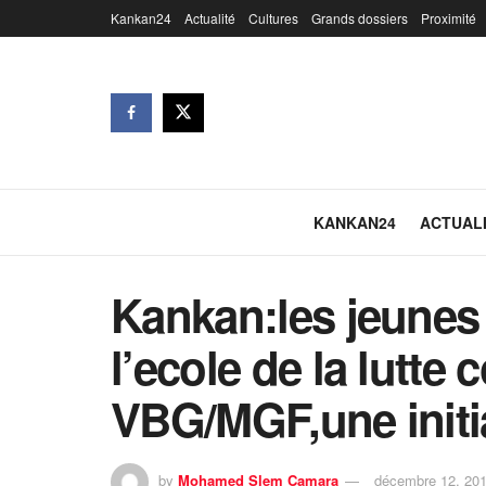
Kankan24
Actualité
Cultures
Grands dossiers
Proximité
KANKAN24
ACTUAL
Kankan:les jeunes 
l’ecole de la lutte 
VBG/MGF,une initi
by
Mohamed Slem Camara
décembre 12, 20