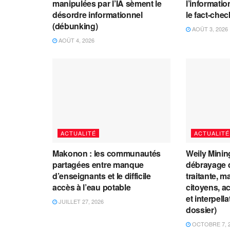
manipulées par l’IA sèment le
l’information
désordre informationnel
le fact-che
(débunking)
AOÛT 3, 2026
AOÛT 4, 2026
ACTUALITÉ
ACTUALITÉ
Makonon : les communautés
Weily Mining
partagées entre manque
débrayage d
d’enseignants et le difficile
traitante, m
accès à l’eau potable
citoyens, a
et interpell
JUILLET 27, 2026
dossier)
OCTOBRE 7, 