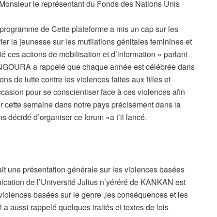
Monsieur le représentant du Fonds des Nations Unis
programme de Cette plateforme a mis un cap sur les
ifier la jeunesse sur les mutilations génitales feminines et
ié ces actions de mobilisation et
d’information » parlant
ANGOURA a rappelé que chaque année est célébrée dans
 de lutte contre les violences faites aux filles et
casion pour se conscientiser face à ces violences afin
rer cette semaine dans notre pays précisément dans la
décidé d’organiser ce forum »a t’il lancé.
ait une présentation générale sur les violences basées
cation de l’Université Julius n’yéréré de KANKAN est
 violences basées sur le genre ,les conséquences et les
l a aussi rappelé quelques traités et textes de lois