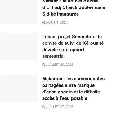
Kankan : la nouvelle école
d’El hadj Cheick Souleymane
Sidibé inaugurée
AOÛT 1, 2026
Impact projet Simandou : le
comité de suivi de Kérouané
dévoile son rapport
semestriel
JUILLET 28, 2026
Makonon : les communautés
partagées entre manque
d’enseignants et le difficile
accès à l’eau potable
JUILLET 27, 2026