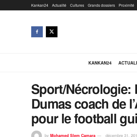
Kankan24
Actualité
Cultures
Grands dossiers
Proximité
KANKAN24
ACTUAL
Sport/Nécrologie: 
Dumas coach de l’
pour le football gu
by
Mohamed Slem Camara
décembre 31, 20