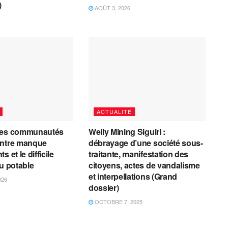
)
AOÛT 3, 2026
ACTUALITÉ
les communautés
Weily Mining Siguiri :
entre manque
débrayage d’une société sous-
 et le difficile
traitante, manifestation des
au potable
citoyens, actes de vandalisme
et interpellations (Grand
026
dossier)
OCTOBRE 7, 2025