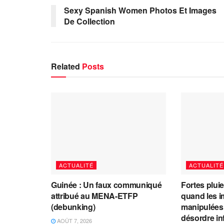
Sexy Spanish Women Photos Et Images
De Collection
Related
Posts
ACTUALITÉ
ACTUALITÉ
Guinée : Un faux communiqué
Fortes plui
attribué au MENA-ETFP
quand les i
(debunking)
manipulées 
désordre in
AOÛT 7, 2026