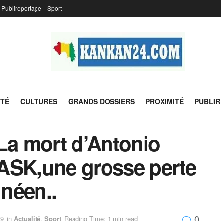
Publireportage
Sport
ITÉ
CULTURES
GRANDS DOSSIERS
PROXIMITÉ
PUBLI
La mort d’Antonio
ASK,une grosse perte
inéen..
0
19
in
Actualité
,
Sport
Reading Time: 1 min read