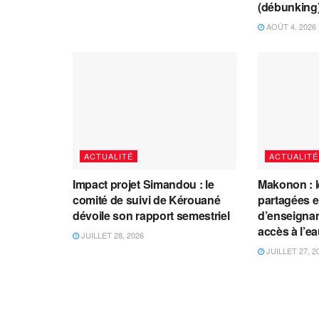
(débunking
AOÛT 4, 2026
ACTUALITÉ
ACTUALITÉ
Impact projet Simandou : le
Makonon : 
comité de suivi de Kérouané
partagées 
dévoile son rapport semestriel
d’enseignants
accès à l’e
JUILLET 28, 2026
JUILLET 27, 2