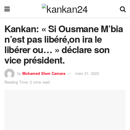
Kankan: « Si Ousmane M’bia
n’est pas libéré,on ira le
libérer ou… » déclare son
vice président.
by
Mohamed Slem Camara
mars 31, 2023
Reading Time: 2 mins read