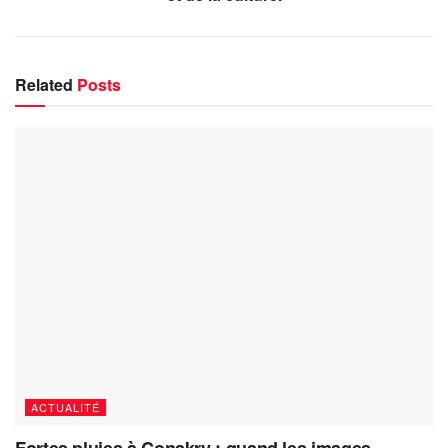
Related
Posts
ACTUALITÉ
Fortes pluies à Conakry : quand les images