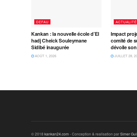
DEFAU
ACTUALITÉ
Kankan : la nouvelle école d’El
Impact proj
hadj Cheick Souleymane
comité de s
Sidibé inaugurée
dévoile son
AOÛT 1, 2026
JUILLET 28, 2
© 2018
kankan24.com
- Conception & realisation par
Simer Gu