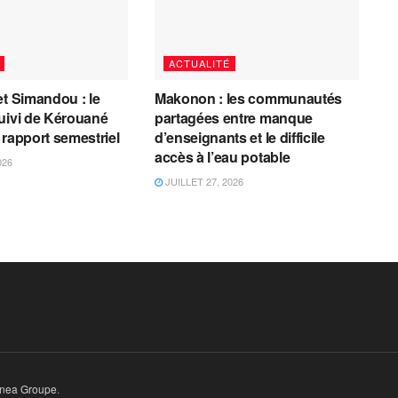
ACTUALITÉ
et Simandou : le
Makonon : les communautés
uivi de Kérouané
partagées entre manque
 rapport semestriel
d’enseignants et le difficile
accès à l’eau potable
026
JUILLET 27, 2026
inea Groupe
.