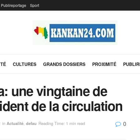
Publireportage
Sport
ITÉ
CULTURES
GRANDS DOSSIERS
PROXIMITÉ
PUBLI
 une vingtaine de
dent de la circulation
0
2
in
Actualité
,
defau
Reading Time: 1 min read