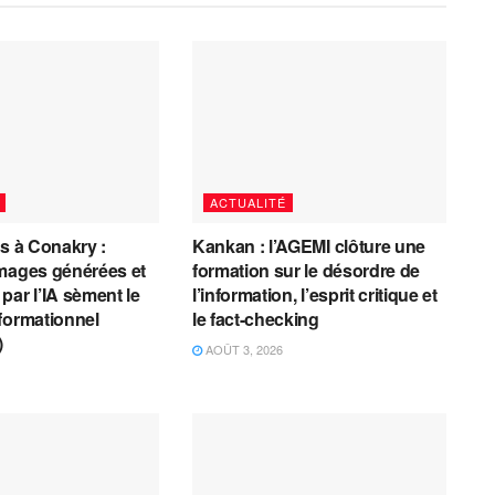
ACTUALITÉ
es à Conakry :
Kankan : l’AGEMI clôture une
mages générées et
formation sur le désordre de
par l’IA sèment le
l’information, l’esprit critique et
formationnel
le fact-checking
)
AOÛT 3, 2026