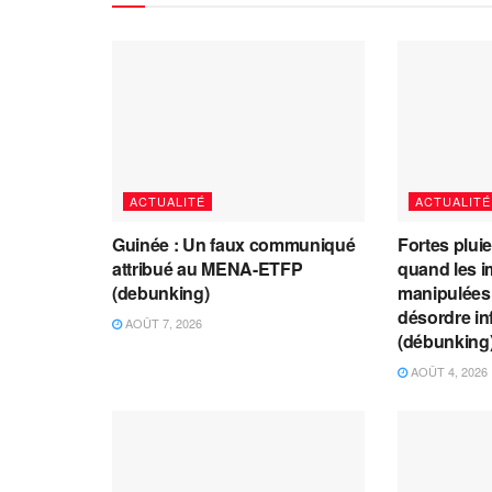
ACTUALITÉ
ACTUALITÉ
Guinée : Un faux communiqué
Fortes plui
attribué au MENA-ETFP
quand les i
(debunking)
manipulées 
désordre in
AOÛT 7, 2026
(débunking
AOÛT 4, 2026