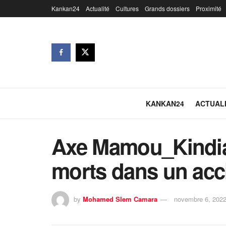
Kankan24
Actualité
Cultures
Grands dossiers
Proximité
KANKAN24
ACTUAL
Axe Mamou_Kindia:
morts dans un acci
by
Mohamed Slem Camara
novembre 6, 202