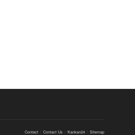
Contact
Contact Us
Kankan24
Sitemap