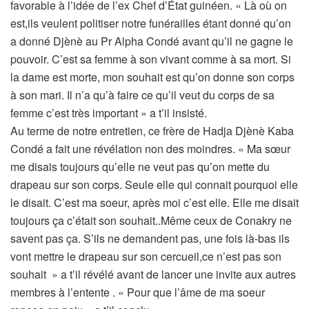
favorable à l’idée de l’ex Chef d’État guinéen. « Là où on
est,ils veulent politiser notre funérailles étant donné qu’on
a donné Djènè au Pr Alpha Condé avant qu’il ne gagne le
pouvoir. C’est sa femme à son vivant comme à sa mort. Si
la dame est morte, mon souhait est qu’on donne son corps
à son mari. Il n’a qu’à faire ce qu’il veut du corps de sa
femme c’est très important » a t’il insisté.
Au terme de notre entretien, ce frère de Hadja Djènè Kaba
Condé a fait une révélation non des moindres. « Ma sœur
me disais toujours qu’elle ne veut pas qu’on mette du
drapeau sur son corps. Seule elle qui connait pourquoi elle
le disait. C’est ma soeur, après moi c’est elle. Elle me disait
toujours ça c’était son souhait..Même ceux de Conakry ne
savent pas ça. S’ils ne demandent pas, une fois là-bas ils
vont mettre le drapeau sur son cercueil,ce n’est pas son
souhait » a t’il révélé avant de lancer une invite aux autres
membres à l’entente . « Pour que l’âme de ma soeur