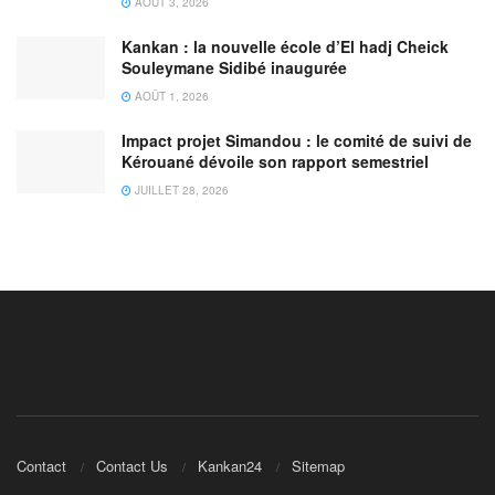
AOÛT 3, 2026
Kankan : la nouvelle école d’El hadj Cheick
Souleymane Sidibé inaugurée
AOÛT 1, 2026
Impact projet Simandou : le comité de suivi de
Kérouané dévoile son rapport semestriel
JUILLET 28, 2026
Contact
Contact Us
Kankan24
Sitemap