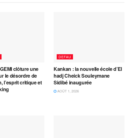
DEFAU
AGEMI clôture une
Kankan : la nouvelle école d’El
ur le désordre de
hadj Cheick Souleymane
, l’esprit critique et
Sidibé inaugurée
cking
AOÛT 1, 2026