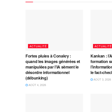
ACTUALITÉ
ACTUALITÉ
Fortes pluies à Conakry :
Kankan : l’
quand les images générées et
formation s
manipulées par l’IA sèment le
l’information
désordre informationnel
le fact-che
(débunking)
AOÛT 3, 2026
AOÛT 4, 2026