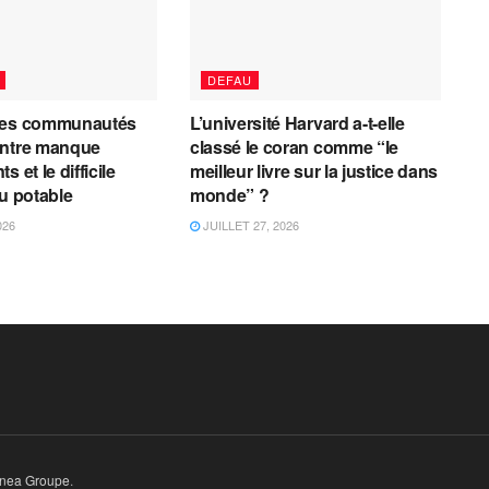
DEFAU
les communautés
L’université Harvard a-t-elle
entre manque
classé le coran comme “le
 et le difficile
meilleur livre sur la justice dans
au potable
monde” ?
026
JUILLET 27, 2026
inea Groupe
.