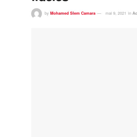
by
Mohamed Slem Camara
mai 9, 2021
in
Ac