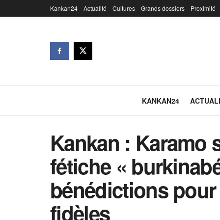
Kankan24
Actualité
Cultures
Grands dossiers
Proximité
KANKAN24
ACTUAL
Kankan : Karamo s
fétiche « burkinabé 
bénédictions pour
fidèles