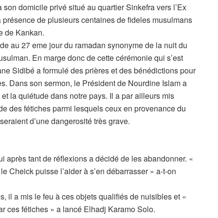
 son domicile privé situé au quartier Sinkefra vers l’Ex
la présence de plusieurs centaines de fideles musulmans
ve de Kankan.
ïncide au 27 eme jour du ramadan synonyme de la nuit du
musulman. En marge donc de cette cérémonie qui s’est
ne Sidibé a formulé des prières et des bénédictions pour
es. Dans son sermon, le Président de Nourdine Islam a
et la quiétude dans notre pays. Il a par ailleurs mis
ude des fétiches parmi lesquels ceux en provenance du
seraient d’une dangerosité très grave.
qui après tant de réflexions a décidé de les abandonner. «
 le Cheick puisse l’aider à s’en débarrasser » a-t-on
, il a mis le feu à ces objets qualifiés de nuisibles et «
ar ces fétiches » a lancé Elhadj Karamo Solo.