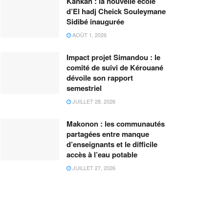
Kankan : la nouvelle école
d’El hadj Cheick Souleymane
Sidibé inaugurée
AOÛT 1, 2026
Impact projet Simandou : le
comité de suivi de Kérouané
dévoile son rapport
semestriel
JUILLET 28, 2026
Makonon : les communautés
partagées entre manque
d’enseignants et le difficile
accès à l’eau potable
JUILLET 27, 2026