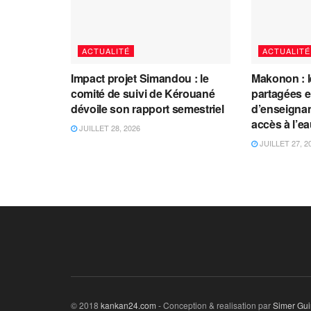
ACTUALITÉ
ACTUALITÉ
Impact projet Simandou : le
Makonon : 
comité de suivi de Kérouané
partagées 
dévoile son rapport semestriel
d’enseignants
accès à l’e
JUILLET 28, 2026
JUILLET 27, 2
© 2018
kankan24.com
- Conception & realisation par
Simer Gu