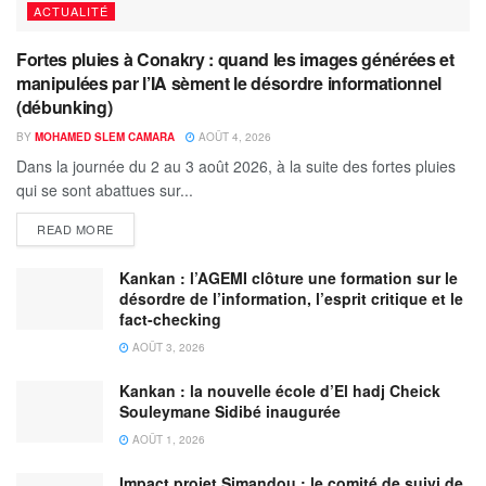
ACTUALITÉ
Fortes pluies à Conakry : quand les images générées et
manipulées par l’IA sèment le désordre informationnel
(débunking)
BY
MOHAMED SLEM CAMARA
AOÛT 4, 2026
Dans la journée du 2 au 3 août 2026, à la suite des fortes pluies
qui se sont abattues sur...
READ MORE
Kankan : l’AGEMI clôture une formation sur le
désordre de l’information, l’esprit critique et le
fact-checking
AOÛT 3, 2026
Kankan : la nouvelle école d’El hadj Cheick
Souleymane Sidibé inaugurée
AOÛT 1, 2026
Impact projet Simandou : le comité de suivi de