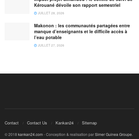
Kérouané dévoile son rapport semestriel
JUILLET 28, 2026
Makonon : les communautés partagées entre
manque d’enseignants et le difficile accès à
l’eau potable
JUILLET 27, 2026
Contact
Contact Us
Kankan24
Sitemap
© 2018
kankan24.com
- Conception & realisation par
Simer Guinea Groupe
.