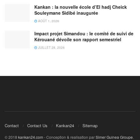
Kankan : la nouvelle école d’El hadj Cheick
Souleymane Sidibé inaugurée
AOÛT 1, 2026
Impact projet Simandou : le comité de suivi de
Kérouané dévoile son rapport semestriel
JUILLET 28, 2026
Contact
Contact Us
Kankan24
Sitemap
© 2018
kankan24.com
- Conception & realisation par
Simer Guinea Groupe
.