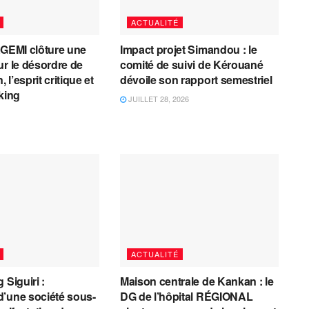
ACTUALITÉ
AGEMI clôture une
Impact projet Simandou : le
ur le désordre de
comité de suivi de Kérouané
, l’esprit critique et
dévoile son rapport semestriel
cking
JUILLET 28, 2026
ACTUALITÉ
 Siguiri :
Maison centrale de Kankan : le
’une société sous-
DG de l’hôpital RÉGIONAL