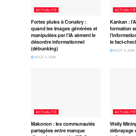
ACTUALITÉ
ACTUALITÉ
Fortes pluies à Conakry :
Kankan : l’
quand les images générées et
formation s
manipulées par l’IA sèment le
l’information
désordre informationnel
le fact-che
(débunking)
AOÛT 3, 2026
AOÛT 4, 2026
ACTUALITÉ
ACTUALITÉ
Makonon : les communautés
Weily Mining
partagées entre manque
débrayage d