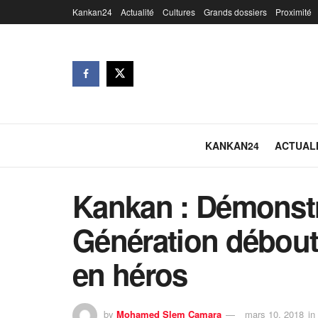
Kankan24
Actualité
Cultures
Grands dossiers
Proximité
KANKAN24
ACTUAL
Kankan : Démonstra
Génération débout,
en héros
by
Mohamed Slem Camara
mars 10, 2018
in