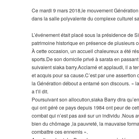
Ce mardi 9 mars 2018,le mouvement Génération
dans la salle polyvalente du complexe culturel sa
L’événement était placé sous la présidence de Sia
patrimoine historique en présence de plusieurs 
À cette occasion, un accueil chaleureux a été rés
sports.De son domicile privé à sarata en passant
suivaient siaka barry.Acclamé et applaudi, il a 
et acquis pour sa cause.C’est par une assertion
la Génération débout a entamé son discours. « l
a t’il dit.
Poursuivant son allocution,siaka Barry dira qu’en
qui ont géré ce pays depuis 1984 ont peur de c
combat qui n’est pas axé sur un individu .Nous av
bien du chômage ,la pauvreté, la mauvaise form
combattre ces ennemis ».