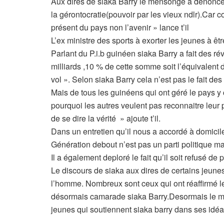
Aux dires de siaka Barry le mensonge à dénoncer
la gérontocratie(pouvoir par les vieux ndlr).Car c
présent du pays non l’avenir » lance t’il
L’ex ministre des sports à exorter les jeunes à êt
Parlant du P.i.b guinéen siaka Barry a fait des ré
milliards ,10 % de cette somme soit l’équivalent d
vol ». Selon siaka Barry cela n’est pas le fait de
Mais de tous les guinéens qui ont géré le pays y 
pourquoi les autres veulent pas reconnaitre leur p
de se dire la vérité » ajoute t’il.
Dans un entretien qu’il nous a accordé à domicile
Génération debout n’est pas un parti politique m
Il a également deploré le fait qu’il soit refusé de 
Le discours de siaka aux dires de certains jeunes
l’homme. Nombreux sont ceux qui ont réaffirmé le
désormais camarade siaka Barry.Desormais le mou
jeunes qui soutiennent siaka barry dans ses idéa