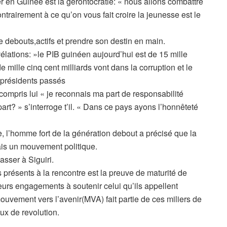
 en Guinée est la gérontocratie: « nous allons combattre
ontrairement à ce qu’on vous fait croire la jeunesse est le
re debouts,actifs et prendre son destin en main.
vélations: »le PIB guinéen aujourd’hui est de 15 mille
e mille cinq cent milliards vont dans la corruption et le
s présidents passés
compris lui « je reconnais ma part de responsabilité
art? » s’interroge t’il. « Dans ce pays ayons l’honnêteté
, l’homme fort de la génération debout a précisé que la
ais un mouvement politique.
passer à Siguiri.
 présents à la rencontre est la preuve de maturité de
urs engagements à soutenir celui qu’ils appellent
vement vers l’avenir(MVA) fait partie de ces miliers de
ux de revolution.