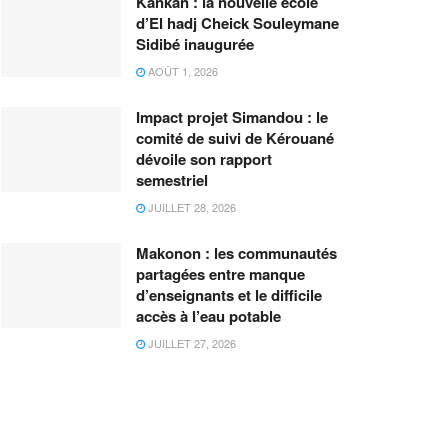
Kankan : la nouvelle école
d’El hadj Cheick Souleymane
Sidibé inaugurée
AOÛT 1, 2026
Impact projet Simandou : le
comité de suivi de Kérouané
dévoile son rapport
semestriel
JUILLET 28, 2026
Makonon : les communautés
partagées entre manque
d’enseignants et le difficile
accès à l’eau potable
JUILLET 27, 2026