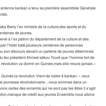
 antenne kankan a tenu sa première assemblée Générale
rata.
ka Barry l’ex ministre de la culture,des sports et du
centaines de jeunes.
ervé à l’ex patron du département de la culture et des
 par l’hôtel batè,plusieurs centaines de personnes
tenu son discours devant un parterre de jeunes déterminés
 du feu président Ahmed sékou Touré que l’homme fort de
a révolution va dormir en Guinée,mais elle moura jamais »
 Guinée,la revolution Vient de naitre à kankan: « ceux
ette jeunesse révolutionnaire…nous sommes dans un
ons certes des ennemis qui ne sont pas les êtres il s’agit
ation,manque de crédit aux jeunes.Ensemble,nous allons