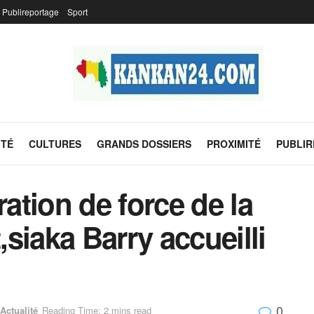
Publireportage
Sport
ITÉ
CULTURES
GRANDS DOSSIERS
PROXIMITÉ
PUBLI
tion de force de la
siaka Barry accueilli
0
Actualité
Reading Time: 2 mins read