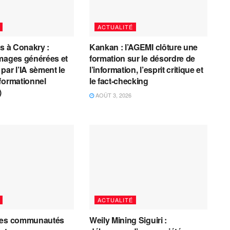
ACTUALITÉ
es à Conakry :
Kankan : l’AGEMI clôture une
mages générées et
formation sur le désordre de
par l’IA sèment le
l’information, l’esprit critique et
formationnel
le fact-checking
)
AOÛT 3, 2026
ACTUALITÉ
les communautés
Weily Mining Siguiri :