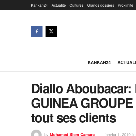
Kankan24
Actualité
Cultures
Grands dossiers
Proximité
KANKAN24
ACTUAL
Diallo Aboubacar
GUINEA GROUPE f
tout ses clients
by
Mohamed Slem Camara
janvier 1, 2019
in