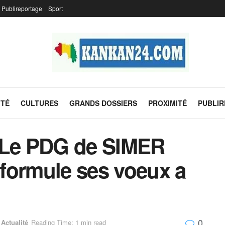
Publireportage
Sport
ITÉ
CULTURES
GRANDS DOSSIERS
PROXIMITÉ
PUBLI
: Le PDG de SIMER
ormule ses voeux a
0
Actualité
Reading Time: 1 min read