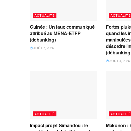
ACTUALITÉ
ACTUALITÉ
Guinée : Un faux communiqué
Fortes plui
attribué au MENA-ETFP
quand les i
(debunking)
manipulées 
désordre in
AOÛT 7, 2026
(débunking
AOÛT 4, 2026
ACTUALITÉ
ACTUALITÉ
Impact projet Simandou : le
Makonon : 