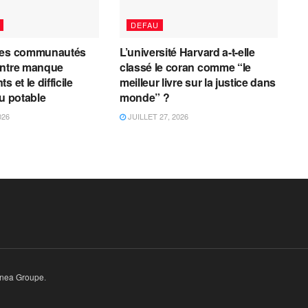
DEFAU
les communautés
L’université Harvard a-t-elle
entre manque
classé le coran comme “le
 et le difficile
meilleur livre sur la justice dans
au potable
monde” ?
026
JUILLET 27, 2026
inea Groupe
.