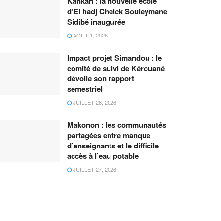
Kankan : la nouvelle école
d’El hadj Cheick Souleymane
Sidibé inaugurée
AOÛT 1, 2026
Impact projet Simandou : le
comité de suivi de Kérouané
dévoile son rapport
semestriel
JUILLET 28, 2026
Makonon : les communautés
partagées entre manque
d’enseignants et le difficile
accès à l’eau potable
JUILLET 27, 2026