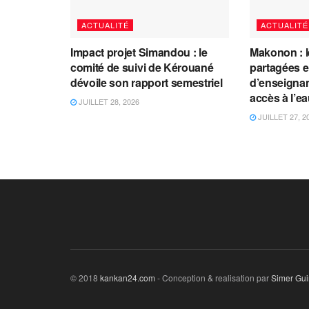
ACTUALITÉ
ACTUALITÉ
Impact projet Simandou : le
Makonon : 
comité de suivi de Kérouané
partagées 
dévoile son rapport semestriel
d’enseignants
accès à l’e
JUILLET 28, 2026
JUILLET 27, 2
© 2018
kankan24.com
- Conception & realisation par
Simer Gu