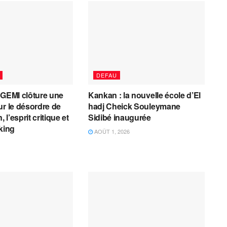
DEFAU
AGEMI clôture une
Kankan : la nouvelle école d’El
ur le désordre de
hadj Cheick Souleymane
, l’esprit critique et
Sidibé inaugurée
cking
AOÛT 1, 2026