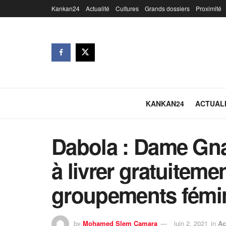
Kankan24
Actualité
Cultures
Grands dossiers
Proximité
KANKAN24
ACTUAL
Dabola : Dame Gn
à livrer gratuitem
groupements fémi
by
Mohamed Slem Camara
juin 2, 2021
in
Ac