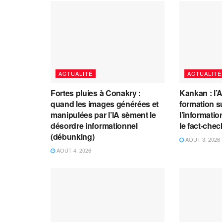
ACTUALITÉ
ACTUALITÉ
Fortes pluies à Conakry :
Kankan : l’
quand les images générées et
formation s
manipulées par l’IA sèment le
l’information
désordre informationnel
le fact-che
(débunking)
AOÛT 3, 2026
AOÛT 4, 2026