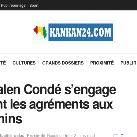
Publireportage
Sport
ITÉ
CULTURES
GRANDS DOSSIERS
PROXIMITÉ
PUBLI
alen Condé s’engage
ent les agréments aux
nins
0
tualité
,
defau
,
Proximité
Reading Time: 2 mins read