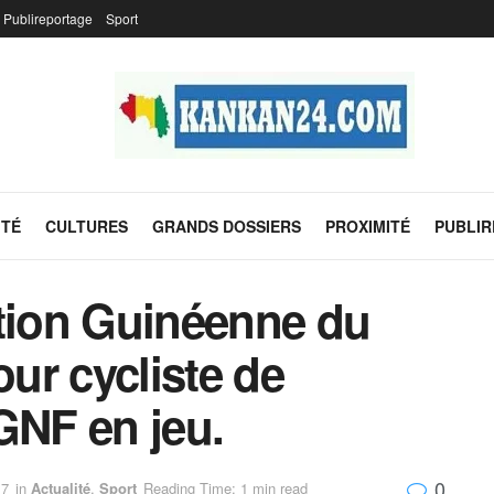
Publireportage
Sport
ITÉ
CULTURES
GRANDS DOSSIERS
PROXIMITÉ
PUBLI
ation Guinéenne du
our cycliste de
GNF en jeu.
0
17
in
Actualité
,
Sport
Reading Time: 1 min read