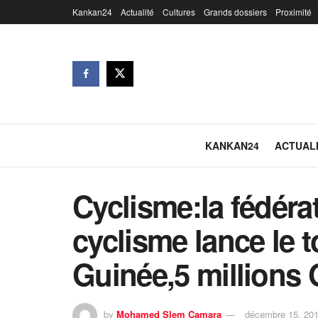
Kankan24
Actualité
Cultures
Grands dossiers
Proximité
KANKAN24
ACTUAL
Cyclisme:la fédér
cyclisme lance le t
Guinée,5 millions 
by
Mohamed Slem Camara
décembre 15, 20