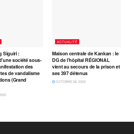
ACTUALITÉ
 Siguiri :
Maison centrale de Kankan : le
’une société sous-
DG de l’hôpital RÉGIONAL
anifestation des
vient au secours de la prison et
ctes de vandalisme
ses 397 détenus
ations (Grand
OCTOBRE 26, 2023
2025