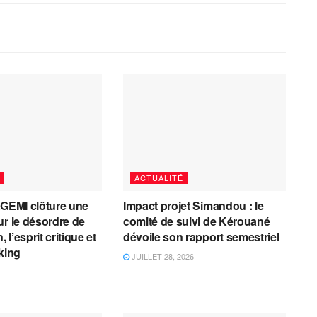
ACTUALITÉ
AGEMI clôture une
Impact projet Simandou : le
ur le désordre de
comité de suivi de Kérouané
, l’esprit critique et
dévoile son rapport semestriel
cking
JUILLET 28, 2026