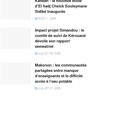
Kankan : la nouvelle école
d’El hadj Cheick Souleymane
Sidibé inaugurée
AOÛT 1, 2026
Impact projet Simandou : le
comité de suivi de Kérouané
dévoile son rapport
semestriel
JUILLET 28, 2026
Makonon : les communautés
partagées entre manque
d’enseignants et le difficile
accès à l’eau potable
JUILLET 27, 2026