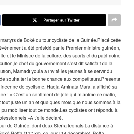
Partager sur Twitter
martyrs de Boké du tour cycliste de la Guinée.Placé cette
’événement a été présidé par le Premier ministre guinéen,
e et le Ministre de la culture, des sports et du patrimoine
ion,le chef du gouvernement s’est dit satisfait de la
ution, Mamadi youla a invité les jeunes à se servir du
 de souhaiter la bonne chance aux competiteurs.Presente
uinéenne de cyclisme, Hadja Aminata Mara, a affiché sa
inée : « C’est un sentiment de joie qui m’anime ce matin,
t tout juste un an et quelques mois que nous sommes à la
s pu mobiliser tout ce monde.Les cyclistes ont répondu à
ofessionnels »A t’elle déclaré.
 Tour de Guinée, dont deux Sierra leonais.La distance à
 Boké-Boffa (117 km, ce jeudi 14 décembre), Boffa-