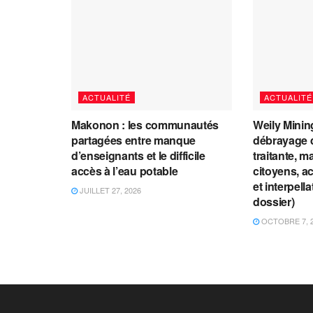
ACTUALITÉ
ACTUALITÉ
Makonon : les communautés
Weily Mining
partagées entre manque
débrayage d
d’enseignants et le difficile
traitante, m
accès à l’eau potable
citoyens, a
et interpell
JUILLET 27, 2026
dossier)
OCTOBRE 7, 