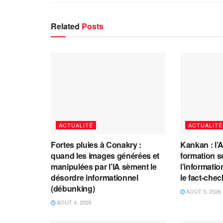
Related
Posts
ACTUALITÉ
ACTUALITÉ
Fortes pluies à Conakry :
Kankan : l’
quand les images générées et
formation s
manipulées par l’IA sèment le
l’information
désordre informationnel
le fact-che
(débunking)
AOÛT 3, 2026
AOÛT 4, 2026