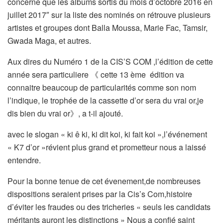
concerne que les albums sortis du mois d’octobre 2016 en
juillet 2017″ sur la liste des nominés on rétrouve plusieurs
artistes et groupes dont Balla Moussa, Marie Fac, Tamsir,
Gwada Maga, et autres.
Aux dires du Numéro 1 de la CIS’S COM ,l’édition de cette
année sera particuliere 《 cette 13 ème édition va
connaitre beaucoup de particularités comme son nom
l’indique, le trophée de la cassette d’or sera du vrai or,je
dis bien du vrai or》, a t-il ajouté.
avec le slogan « ki ê ki, ki dit koi, ki fait koi »,l’événement
« K7 d’or »révient plus grand et prometteur nous a laissé
entendre.
Pour la bonne tenue de cet évenement,de nombreuses
dispositions seraient prises par la Cis’s Com,histoire
d’éviter les fraudes ou des tricheries « seuls les candidats
méritants auront les distinctions » Nous a confié saint