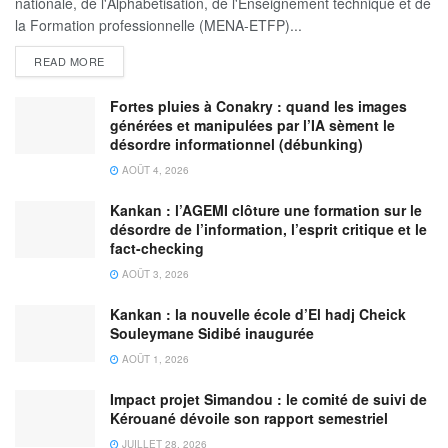
nationale, de l'Alphabétisation, de l'Enseignement technique et de
la Formation professionnelle (MENA-ETFP)...
READ MORE
Fortes pluies à Conakry : quand les images
générées et manipulées par l’IA sèment le
désordre informationnel (débunking)
AOÛT 4, 2026
Kankan : l’AGEMI clôture une formation sur le
désordre de l’information, l’esprit critique et le
fact-checking
AOÛT 3, 2026
Kankan : la nouvelle école d’El hadj Cheick
Souleymane Sidibé inaugurée
AOÛT 1, 2026
Impact projet Simandou : le comité de suivi de
Kérouané dévoile son rapport semestriel
JUILLET 28, 2026