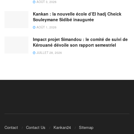
AOÛT 3, 2026
Kankan : la nouvelle école d’El hadj Cheick
Souleymane Sidibé inaugurée
AOÛT 1, 2026
Impact projet Simandou : le comité de suivi de
Kérouané dévoile son rapport semestriel
JUILLET 28, 2026
Contact
Contact Us
Kankan24
Sitemap