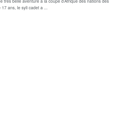
e très belle aventure à la coupe d’Afrique des nations des
17 ans, le syli cadet a ...