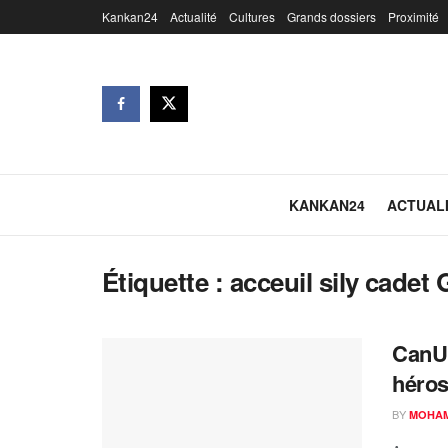
Kankan24
Actualité
Cultures
Grands dossiers
Proximité
KANKAN24
ACTUAL
Étiquette :
acceuil sily cadet
CanU1
héros
BY
MOHAM