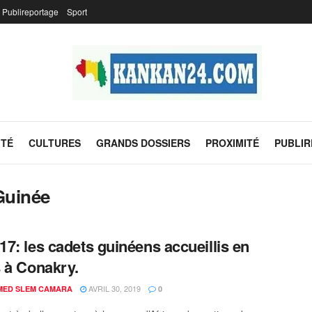
Publireportage
Sport
ITÉ
CULTURES
GRANDS DOSSIERS
PROXIMITÉ
PUBLI
 Guinée
7: les cadets guinéens accueillis en
 à Conakry.
AVRIL 30, 2019
ED SLEM CAMARA
0