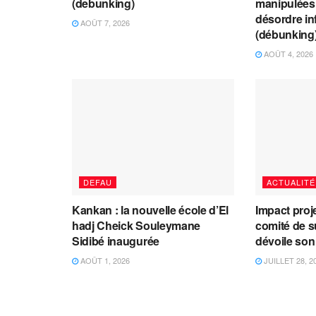
(debunking)
manipulées 
désordre in
AOÛT 7, 2026
(débunking
AOÛT 4, 2026
DEFAU
ACTUALITÉ
Kankan : la nouvelle école d’El
Impact proj
hadj Cheick Souleymane
comité de s
Sidibé inaugurée
dévoile son
AOÛT 1, 2026
JUILLET 28, 2