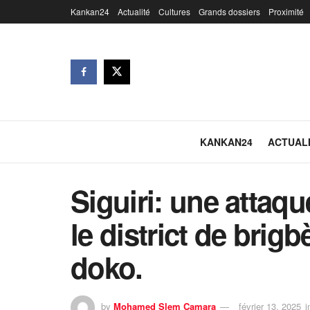
Kankan24
Actualité
Cultures
Grands dossiers
Proximité
KANKAN24
ACTUAL
Siguiri: une attaq
le district de brig
doko.
by
Mohamed Slem Camara
février 13, 2025
i