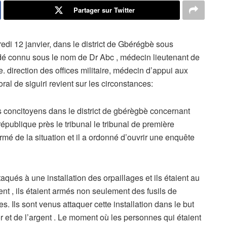
Partager sur Twitter
di 12 janvier, dans le district de Gbérégbè sous
dé connu sous le nom de Dr Abc , médecin lieutenant de
direction des offices militaire, médecin d’appui aux
ral de siguiri revient sur les circonstances:
s concitoyens dans le district de gbérègbè concernant
épublique près le tribunal le tribunal de première
ormé de la situation et il a ordonné d’ouvrir une enquête
taqués à une installation des orpaillages et ils étaient au
nt , ils étaient armés non seulement des fusils de
 Ils sont venus attaquer cette installation dans le but
or et de l’argent . Le moment où les personnes qui étaient