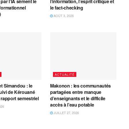
par l’IA sèment le
l’information, l’esprit critique et
formationnel
le fact-checking
)
AOÛT 3, 2026
ACTUALITÉ
et Simandou : le
Makonon : les communautés
uivi de Kérouané
partagées entre manque
 rapport semestriel
d’enseignants et le difficile
accès à l’eau potable
026
JUILLET 27, 2026