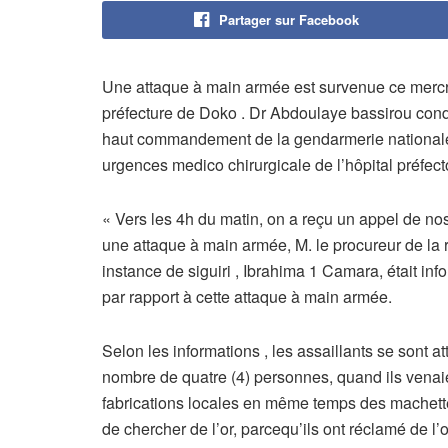
Partager sur Facebook
Une attaque à main armée est survenue ce mercre
préfecture de Doko . Dr Abdoulaye bassirou con
haut commandement de la gendarmerie nationale. 
urgences medico chirurgicale de l’hôpital préfecto
« Vers les 4h du matin, on a reçu un appel de no
une attaque à main armée, M. le procureur de la r
instance de siguiri , Ibrahima 1 Camara, était inf
par rapport à cette attaque à main armée.
Selon les informations , les assaillants se sont at
nombre de quatre (4) personnes, quand ils venaie
fabrications locales en même temps des machettes.
de chercher de l’or, parcequ’ils ont réclamé de l’