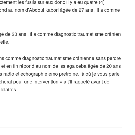
ectement les fusils sur eux donc il y a eu quatre (4)
épond au nom d’Abdoul kabori âgée de 27 ans , il a comme
de 23 ans , il a comme diagnostic traumatisme crânien
elle.
ns comme diagnostic traumatisme crânienne sans perdre
m et en fin répond au nom de Issiaga ceba âgée de 20 ans
 radio et échographie emo pretroine. là où je vous parle
icheral pour une intervention » a t’il rappelé avant de
iciaires.