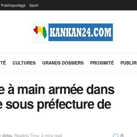
Publireportage
Sport
ITÉ
CULTURES
GRANDS DOSSIERS
PROXIMITÉ
PUBLI
ue à main armée dans
bè sous préfecture de
0
n
defau
Reading Time: 2 mins read