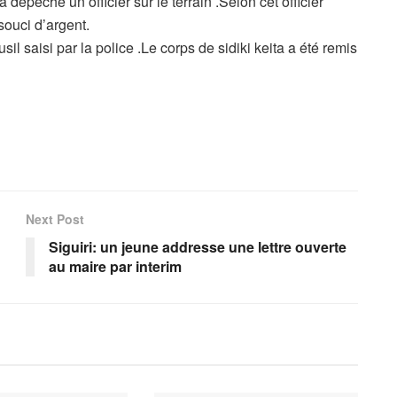
dépêché un officier sur le terrain .Selon cet officier
 souci d’argent.
usil saisi par la police .Le corps de sidiki keita a été remis
Next Post
Siguiri: un jeune addresse une lettre ouverte
au maire par interim