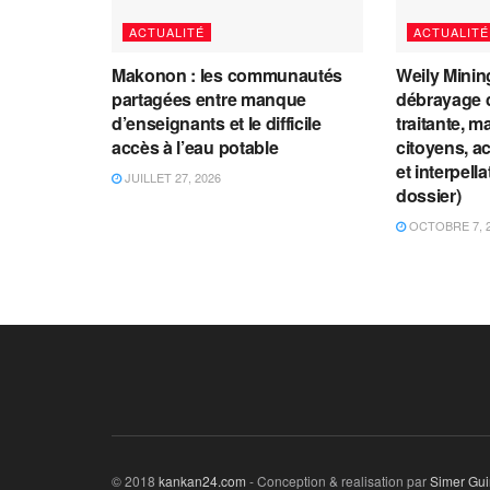
ACTUALITÉ
ACTUALITÉ
Makonon : les communautés
Weily Mining
partagées entre manque
débrayage d
d’enseignants et le difficile
traitante, m
accès à l’eau potable
citoyens, a
et interpell
JUILLET 27, 2026
dossier)
OCTOBRE 7, 
© 2018
kankan24.com
- Conception & realisation par
Simer Gu