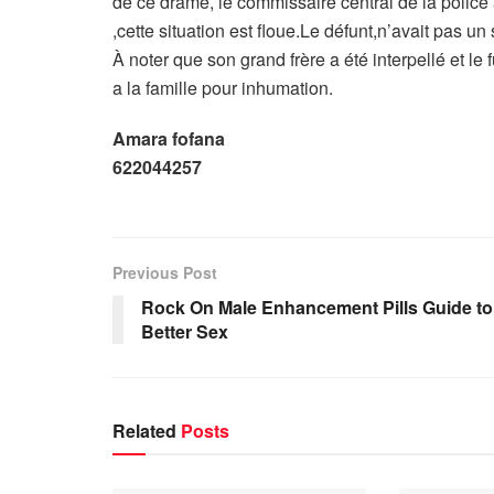
de ce drame, le commissaire central de la police a 
,cette situation est floue.Le défunt,n’avait pas un
À noter que son grand frère a été interpellé et le f
a la famille pour inhumation.
Amara fofana
622044257
Previous Post
Rock On Male Enhancement Pills Guide to
Better Sex
Related
Posts