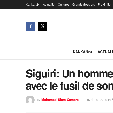
Kankan24
Actualité
Cultures
Grands dossiers
Proximité
KANKAN24
ACTUAL
Siguiri: Un homme
avec le fusil de son
by
Mohamed Slem Camara
avril 18, 2018
in