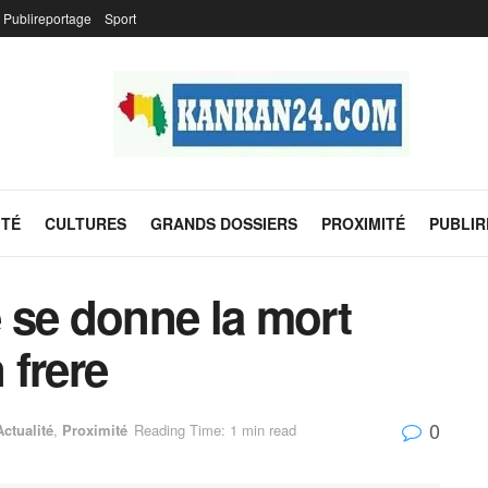
Publireportage
Sport
ITÉ
CULTURES
GRANDS DOSSIERS
PROXIMITÉ
PUBLI
 se donne la mort
 frere
0
Actualité
,
Proximité
Reading Time: 1 min read