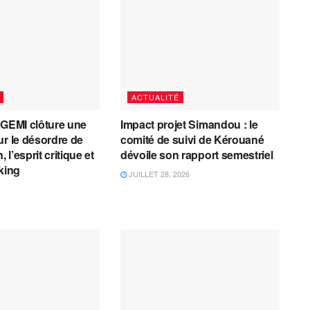
ACTUALITÉ
AGEMI clôture une
Impact projet Simandou : le
ur le désordre de
comité de suivi de Kérouané
, l’esprit critique et
dévoile son rapport semestriel
cking
JUILLET 28, 2026