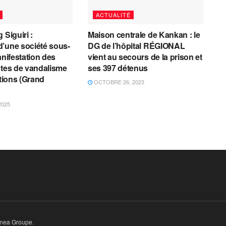
ACTUALITÉ
 Siguiri :
Maison centrale de Kankan : le
’une société sous-
DG de l’hôpital RÉGIONAL
anifestation des
vient au secours de la prison et
ctes de vandalisme
ses 397 détenus
ations (Grand
OCTOBRE 26, 2023
2025
inea Groupe
.