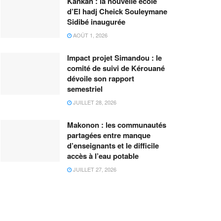
Kankan : la nouvelle école
d’El hadj Cheick Souleymane
Sidibé inaugurée
AOÛT 1, 2026
Impact projet Simandou : le
comité de suivi de Kérouané
dévoile son rapport
semestriel
JUILLET 28, 2026
Makonon : les communautés
partagées entre manque
d’enseignants et le difficile
accès à l’eau potable
JUILLET 27, 2026