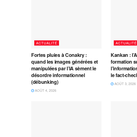
ACTUALITÉ
ACTUALITÉ
Fortes pluies à Conakry :
Kankan : l’
quand les images générées et
formation s
manipulées par l’IA sèment le
l’information
désordre informationnel
le fact-che
(débunking)
AOÛT 3, 2026
AOÛT 4, 2026