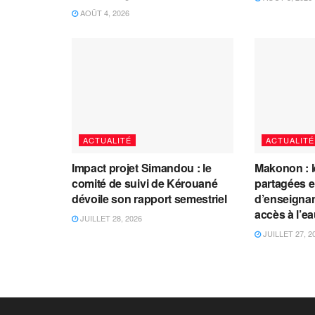
AOÛT 4, 2026
ACTUALITÉ
ACTUALITÉ
Impact projet Simandou : le
Makonon : 
comité de suivi de Kérouané
partagées 
dévoile son rapport semestriel
d’enseignants
accès à l’e
JUILLET 28, 2026
JUILLET 27, 2