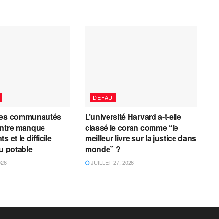
DEFAU
les communautés
L’université Harvard a-t-elle
entre manque
classé le coran comme “le
 et le difficile
meilleur livre sur la justice dans
au potable
monde” ?
026
JUILLET 27, 2026