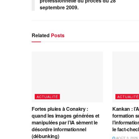
professionnelle du procès du 28
septembre 2009.
Related
Posts
ACTUALITÉ
ACTUALITÉ
Fortes pluies à Conakry :
Kankan : l’
quand les images générées et
formation s
manipulées par l’IA sèment le
l’information
désordre informationnel
le fact-che
(débunking)
AOÛT 3, 2026