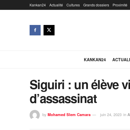
Kankan24
Actualité
Cultures
Grands dossiers
Proximité
KANKAN24
ACTUAL
Siguiri : un élève v
d’assassinat
by
Mohamed Slem Camara
juin 24, 2023
in
A