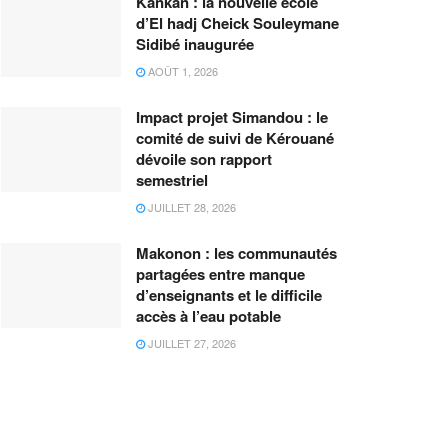
Kankan : la nouvelle école
d’El hadj Cheick Souleymane
Sidibé inaugurée
AOÛT 1, 2026
Impact projet Simandou : le
comité de suivi de Kérouané
dévoile son rapport
semestriel
JUILLET 28, 2026
Makonon : les communautés
partagées entre manque
d’enseignants et le difficile
accès à l’eau potable
JUILLET 27, 2026