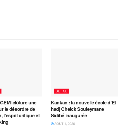
DEFAU
AGEMI clôture une
Kankan : la nouvelle école d’El
ur le désordre de
hadj Cheick Souleymane
, l’esprit critique et
Sidibé inaugurée
cking
AOÛT 1, 2026