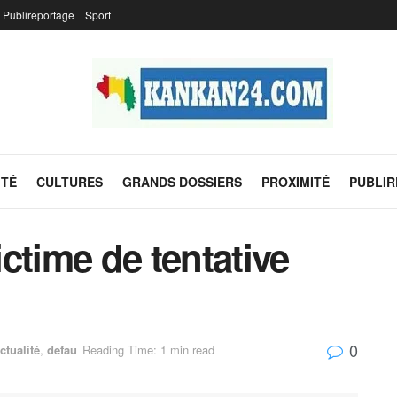
Publireportage
Sport
ITÉ
CULTURES
GRANDS DOSSIERS
PROXIMITÉ
PUBLI
ictime de tentative
0
ctualité
,
defau
Reading Time: 1 min read