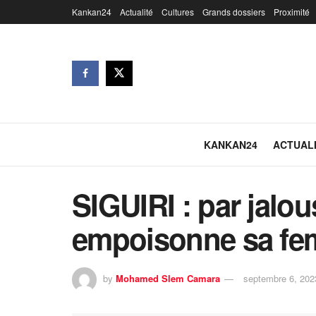
Kankan24
Actualité
Cultures
Grands dossiers
Proximité
KANKAN24
ACTUAL
SIGUIRI : par jal
empoisonne sa fem
by
Mohamed Slem Camara
septembre 6, 202