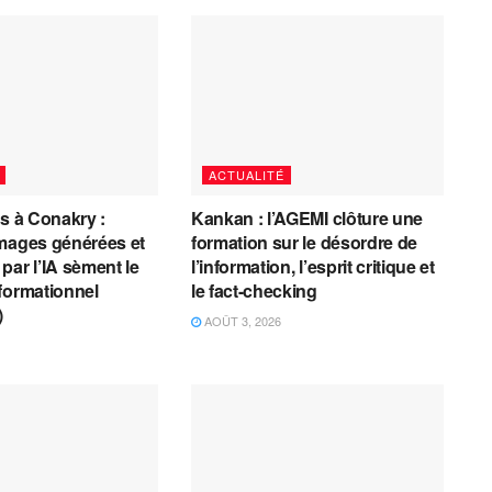
ACTUALITÉ
es à Conakry :
Kankan : l’AGEMI clôture une
mages générées et
formation sur le désordre de
par l’IA sèment le
l’information, l’esprit critique et
formationnel
le fact-checking
)
AOÛT 3, 2026