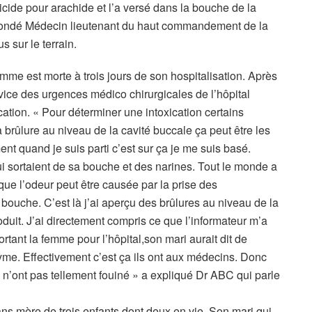
bicide pour arachide et l’a versé dans la bouche de la
Condé Médecin lieutenant du haut commandement de la
 sur le terrain.
femme est morte à trois jours de son hospitalisation. Après
ice des urgences médico chirurgicales de l’hôpital
ication. « Pour déterminer une intoxication certains
la brûlure au niveau de la cavité buccale ça peut être les
ent quand je suis parti c’est sur ça je me suis basé.
ui sortaient de sa bouche et des narines. Tout le monde a
ue l’odeur peut être causée par la prise des
 bouche. C’est là j’ai aperçu des brûlures au niveau de la
duit. J’ai directement compris ce que l’informateur m’a
tant la femme pour l’hôpital,son mari aurait dit de
nzyme. Effectivement c’est ça ils ont aux médecins. Donc
ls n’ont pas tellement fouiné » a expliqué Dr ABC qui parle
ns mère de trois enfants dont deux en vie. Son mari qui