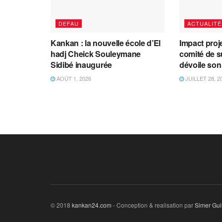
DEFAU
ACTUALITÉ
Kankan : la nouvelle école d’El
Impact proj
hadj Cheick Souleymane
comité de s
Sidibé inaugurée
dévoile son
AOÛT 1, 2026
JUILLET 28, 2
© 2018
kankan24.com
- Conception & realisation par
Simer Gu