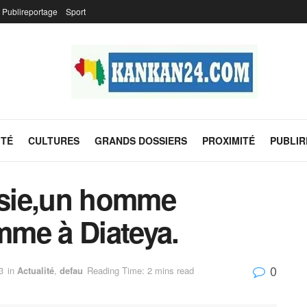
Publireportage
Sport
ITÉ
CULTURES
GRANDS DOSSIERS
PROXIMITÉ
PUBLI
ousie,un homme
me à Diateya.
0
3
in
Actualité
,
defau
Reading Time: 2 mins read