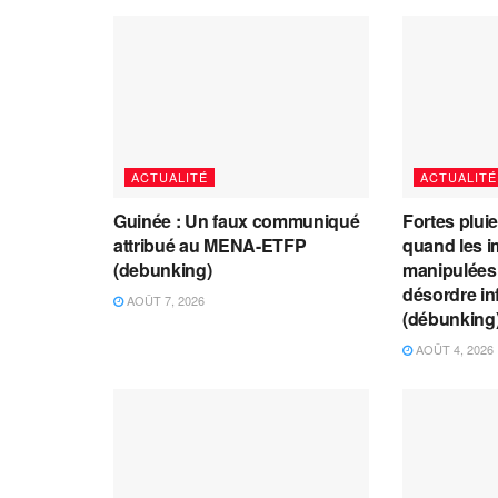
ACTUALITÉ
ACTUALITÉ
Guinée : Un faux communiqué
Fortes plui
attribué au MENA-ETFP
quand les i
(debunking)
manipulées 
désordre in
AOÛT 7, 2026
(débunking
AOÛT 4, 2026