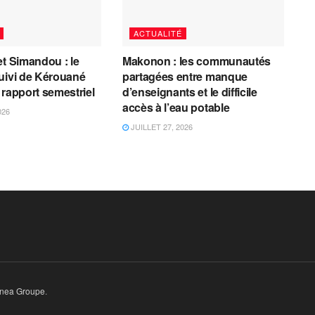
ACTUALITÉ
et Simandou : le
Makonon : les communautés
uivi de Kérouané
partagées entre manque
 rapport semestriel
d’enseignants et le difficile
accès à l’eau potable
026
JUILLET 27, 2026
inea Groupe
.