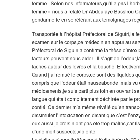
femme . Selon nos informateurs,qu’il a pris l’her
femme » nous a relaté Dr Abdoulaye Bassirou 
gendarmerie en se référant aux témoignages reçus
Transportée à l’hôpital Préfectoral de Siguiri,la 
examen sur le corps,ce médecin en appui au serv
Préfectoral de Siguiri a confirmé la thèse d’intox
facteurs peuvent nous aider . Il s’agit de l’odeur,
tâches autour des lèvres et la bouche. Effectivem
Quand j’ai remué le corps,ce sont des liquides q
compris que l’odeur était nauséabonde ,mais vu q
médicaments,je suis parti plus loin en ouvrant sa
langue qui était complètement déchirée par le pro
confié. Ce dernier m’a même révélé qu’en transpor
dissimuler l’intoxication en disant que c’est l’e
eux aussi je crois n’ont pas été trop malins,car i
d’une mort suspecte,violente.
La victime s’appelle Massoud Keita âgée de 22 a